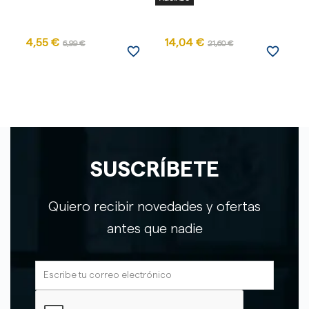
4,55 €
14,04 €
6,99 €
21,60 €
favorite_border
favorite_border
SUSCRÍBETE
Quiero recibir novedades y ofertas
antes que nadie