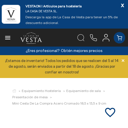
x
VESTAON l Artículos para hostelería
LA CASA DE VESTA SL.
Descarga la app de La Casa de Vesta para tener un 5% de
descuento adicional.

¿Eres profesional?
Obtén mejores precios
×
¡Estamos de inventario! Todos los pedidos que se realicen del 5 al 14
de agosto, serán enviados a partir del 18 de agosto. ¡Gracias por
confiar en nosotros!
Equipamiento Hostelería
Equipamiento de sala
Presentación de mesa
Mini Cesta De La Compra Acero Cromado 18,5 x 13,5 x 9 cm
favorite_border