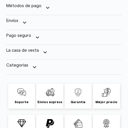
Métodos de pago
keyboard_arrow_down
Envíos
keyboard_arrow_down
Pago seguro
keyboard_arrow_down
La casa de vesta
keyboard_arrow_down
Categorías
keyboard_arrow_down
Soporte
Envíos express
Garantía
Mejor precio