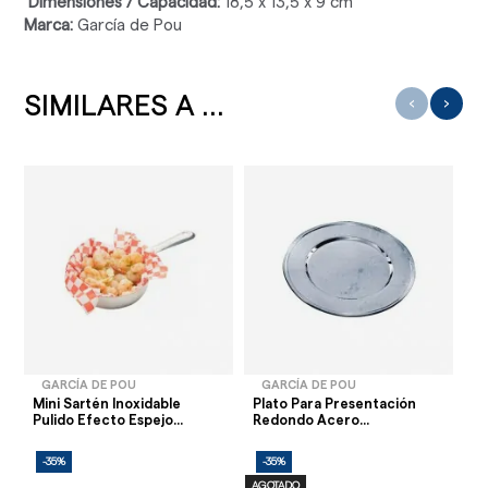
Dimensiones / Capacidad:
18,5 x 13,5 x 9 cm
Marca:
García de Pou
SIMILARES A ...
‹
›
GARCÍA DE POU
GARCÍA DE POU
Mini Sartén Inoxidable
Plato Para Presentación
Pi
Pulido Efecto Espejo...
Redondo Acero...
2
-35%
-35%
-
AGOTADO