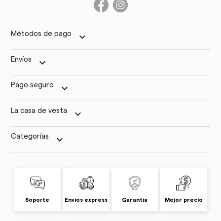
Métodos de pago
keyboard_arrow_down
Envíos
keyboard_arrow_down
Pago seguro
keyboard_arrow_down
La casa de vesta
keyboard_arrow_down
Categorías
keyboard_arrow_down
Soporte
Envíos express
Garantía
Mejor precio