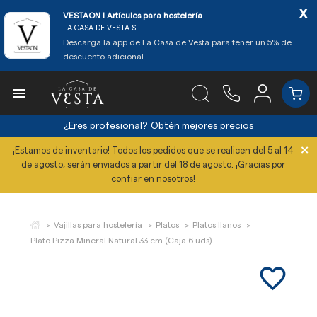
x
VESTAON l Artículos para hostelería
LA CASA DE VESTA SL.
Descarga la app de La Casa de Vesta para tener un 5% de
descuento adicional.

¿Eres profesional?
Obtén mejores precios
×
¡Estamos de inventario! Todos los pedidos que se realicen del 5 al 14
de agosto, serán enviados a partir del 18 de agosto. ¡Gracias por
confiar en nosotros!
Vajillas para hostelería
Platos
Platos llanos
Plato Pizza Mineral Natural 33 cm (Caja 6 uds)
favorite_border