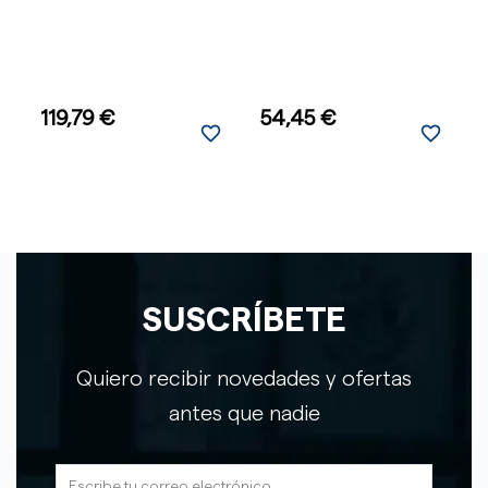
-
119,79 €
54,45 €
favorite_border
favorite_border
SUSCRÍBETE
Quiero recibir novedades y ofertas
antes que nadie