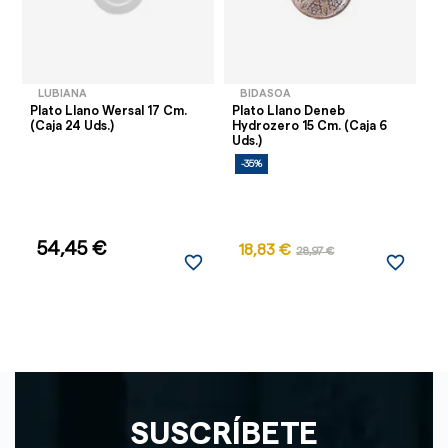
LUBIANA
BIDASOA
Plato Llano Wersal 17 Cm.
Plato Llano Deneb
Pl
(Caja 24 Uds.)
Hydrozero 15 Cm. (Caja 6
Cm
Uds.)
-35%
54,45 €
18,83 €
28,97 €
favorite_border
favorite_border
SUSCRÍBETE