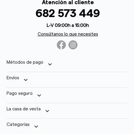
Atención al cliente
682 573 449
L-V 09:00h a 15:00h
Consúltanos lo que necesites
Métodos de pago
keyboard_arrow_down
Envíos
keyboard_arrow_down
Pago seguro
keyboard_arrow_down
La casa de vesta
keyboard_arrow_down
Categorías
keyboard_arrow_down