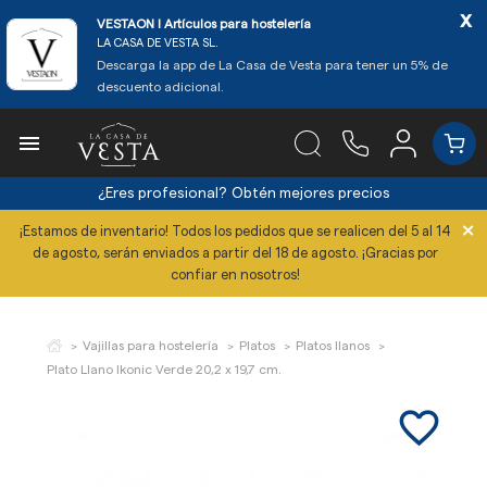
x
VESTAON l Artículos para hostelería
LA CASA DE VESTA SL.
Descarga la app de La Casa de Vesta para tener un 5% de
descuento adicional.

¿Eres profesional?
Obtén mejores precios
×
¡Estamos de inventario! Todos los pedidos que se realicen del 5 al 14
de agosto, serán enviados a partir del 18 de agosto. ¡Gracias por
confiar en nosotros!
Vajillas para hostelería
Platos
Platos llanos
Plato Llano Ikonic Verde 20,2 x 19,7 cm.
favorite_border