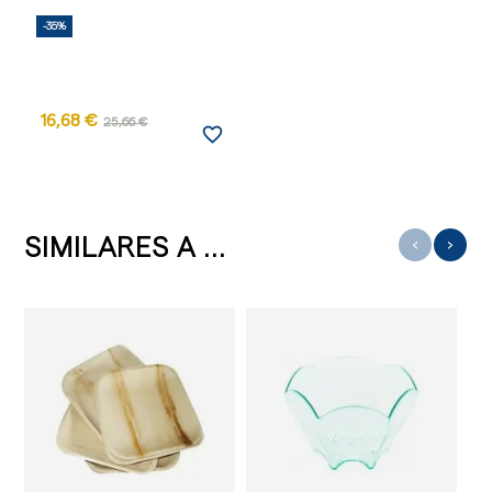
-35%
16,68 €
25,66 €
favorite_border
SIMILARES A ...
‹
›