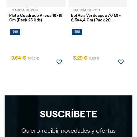
GARCÍA DE POU
GARCÍA DE POU
Plato Cuadrado Areca 18x18
Bol Asia Verdeagua 70 Ml -
MI
Cm (Pack 25 Uds)
6,3x4,4 Cm (Pack 20...
Ba
-35%
-35%
-
9,64 €
3,29 €
14,83 €
5,06 €
favorite_border
favorite_border
SUSCRÍBETE
Quiero recibir novedades y ofertas