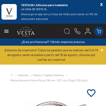
x
VESTAON l Artículos para hostelería
LA CASA DE VESTA SL.
Descarga la app de La Casa de Vesta para tener un 5% de
descuento adicional.

¿Eres profesional?
Obtén mejores precios
×
¡Estamos de inventario! Todos los pedidos que se realicen del 5 al 14
de agosto, serán enviados a partir del 18 de agosto. ¡Gracias por
confiar en nosotros!
Delivery
Platos y Vajillas Delivery
Platos Aluminio Para Pizza 740 ml - 27,7 cm (Caja 720 Uds.)
favorite_border