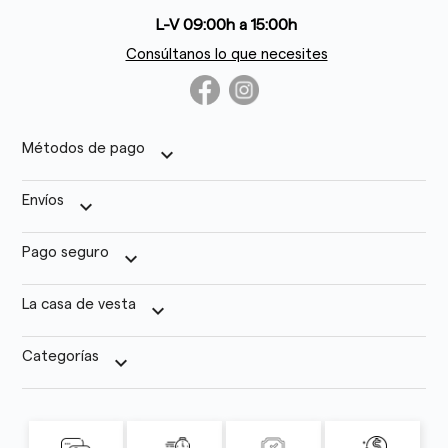
L-V 09:00h a 15:00h
Consúltanos lo que necesites
Métodos de pago
keyboard_arrow_down
Envíos
keyboard_arrow_down
Pago seguro
keyboard_arrow_down
La casa de vesta
keyboard_arrow_down
Categorías
keyboard_arrow_down