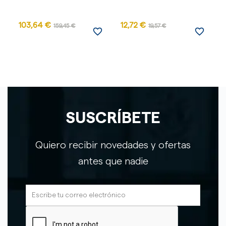
103,64 €
12,72 €
159,45 €
19,57 €
favorite_border
favorite_border
SUSCRÍBETE
Quiero recibir novedades y ofertas
antes que nadie