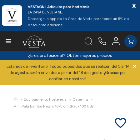
x
VESTAON l Artículos para hostelería
LA CASA DE VESTA SL.
Descarga la app de La Casa de Vesta para tener un 5% de
descuento adicional.

¿Eres profesional?
Obtén mejores precios
×
¡Estamos de inventario! Todos los pedidos que se realicen del 5 al 14
de agosto, serán enviados a partir del 18 de agosto. ¡Gracias por
confiar en nosotros!
Equipamiento Hostelería
Catering
Mini Pala Bambú Negro 10x5 cm (Pack 100 Uds)
favorite_border