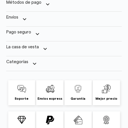
Métodos de pago
keyboard_arrow_down
Envíos
keyboard_arrow_down
Pago seguro
keyboard_arrow_down
La casa de vesta
keyboard_arrow_down
Categorías
keyboard_arrow_down
Soporte
Envíos express
Garantía
Mejor precio