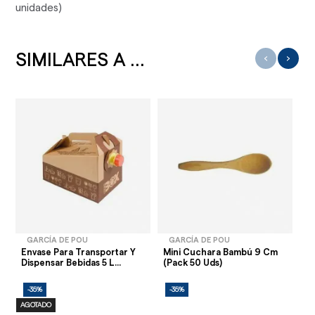
unidades)
SIMILARES A ...
‹
›
GARCÍA DE POU
GARCÍA DE POU
Envase Para Transportar Y
Mini Cuchara Bambú 9 Cm
Ba
Dispensar Bebidas 5 L...
(Pack 50 Uds)
Kr
-35%
-35%
-
AGOTADO