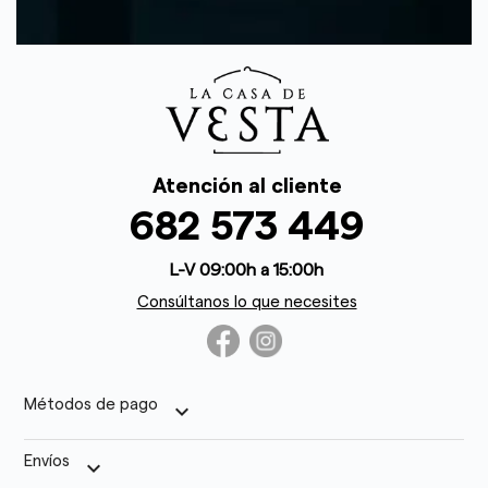
Atención al cliente
682 573 449
L-V 09:00h a 15:00h
Consúltanos lo que necesites
Métodos de pago
keyboard_arrow_down
Envíos
keyboard_arrow_down