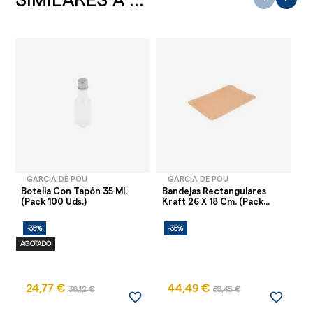
SIMILARES A ...
GARCÍA DE POU
GARCÍA DE POU
Botella Con Tapón 35 Ml.
Bandejas Rectangulares
Ci
(Pack 100 Uds.)
Kraft 26 X 18 Cm. (Pack...
Ve
-35%
-35%
-
AGOTADO
24,77 €
44,49 €
38,12 €
68,45 €
favorite_border
favorite_border