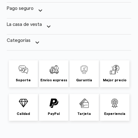
Pago seguro
keyboard_arrow_down
La casa de vesta
keyboard_arrow_down
Categorías
keyboard_arrow_down
Soporte
Envíos express
Garantía
Mejor precio
Calidad
PayPal
Tarjeta
Experiencia