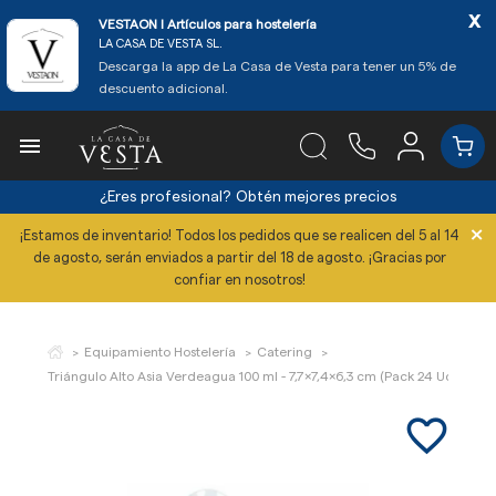
x
VESTAON l Artículos para hostelería
LA CASA DE VESTA SL.
Descarga la app de La Casa de Vesta para tener un 5% de
descuento adicional.

¿Eres profesional?
Obtén mejores precios
×
¡Estamos de inventario! Todos los pedidos que se realicen del 5 al 14
de agosto, serán enviados a partir del 18 de agosto. ¡Gracias por
confiar en nosotros!
Equipamiento Hostelería
Catering
Triángulo Alto Asia Verdeagua 100 ml - 7,7x7,4x6,3 cm (Pack 24 Uds)
favorite_border