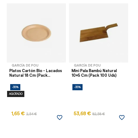
GARCÍA DE POU
GARCÍA DE POU
Platos Cartón Bio - Lacados
Mini Pala Bambú Natural
Mi
Natural 18 Cm (Pack...
10x5 Cm (Pack 100 Uds)
19
-35%
-35%
-
AGOTADO
1,65 €
53,68 €
8
2,54 €
82,58 €
favorite_border
favorite_border