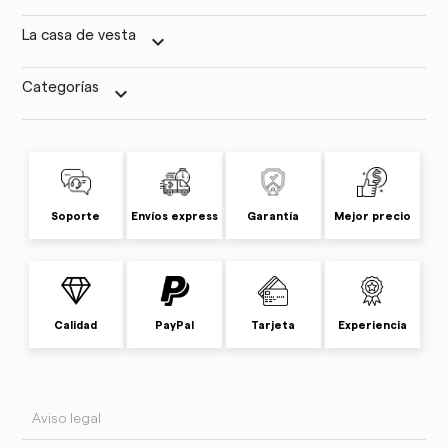
La casa de vesta
keyboard_arrow_down
Categorías
keyboard_arrow_down
Soporte
Envíos express
Garantía
Mejor precio
Calidad
PayPal
Tarjeta
Experiencia
Aviso legal