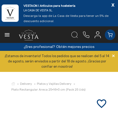
x
VESTAON l Artículos para hostelería
LA CASA DE VESTA SL.
Descarga la app de La Casa de Vesta para tener un 5% de
descuento adicional.

¿Eres profesional?
Obtén mejores precios
×
¡Estamos de inventario! Todos los pedidos que se realicen del 5 al 14
de agosto, serán enviados a partir del 18 de agosto. ¡Gracias por
confiar en nosotros!
Delivery
Platos y Vajillas Delivery
Plato Rectangular Areca 25x16x3 cm (Pack 25 Uds)
favorite_border