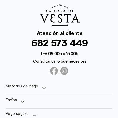
Atención al cliente
682 573 449
L-V 09:00h a 15:00h
Consúltanos lo que necesites
Métodos de pago
keyboard_arrow_down
Envíos
keyboard_arrow_down
Pago seguro
keyboard_arrow_down