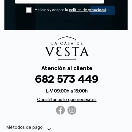
He leído y acepto la
política de privacidad
Atención al cliente
682 573 449
L-V 09:00h a 15:00h
Consúltanos lo que necesites
Métodos de pago
keyboard_arrow_down