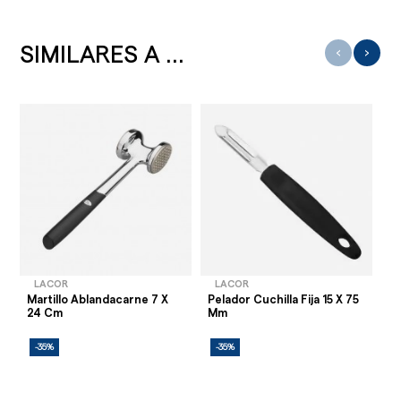
SIMILARES A ...
‹
›
LACOR
LACOR
Martillo Ablandacarne 7 X
Pelador Cuchilla Fija 15 X 75
Ma
24 Cm
Mm
Cu
-35%
-35%
-