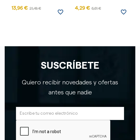
13,96 €
4,29 €
21,48 €
6,61 €
favorite_border
favorite_border
SUSCRÍBETE
Quiero recibir novedades y ofertas
antes que nadie