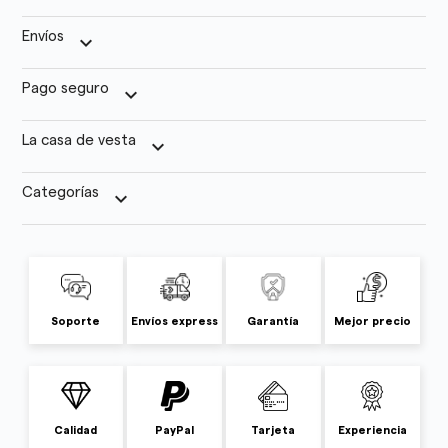
Envíos
keyboard_arrow_down
Pago seguro
keyboard_arrow_down
La casa de vesta
keyboard_arrow_down
Categorías
keyboard_arrow_down
Soporte
Envíos express
Garantía
Mejor precio
Calidad
PayPal
Tarjeta
Experiencia