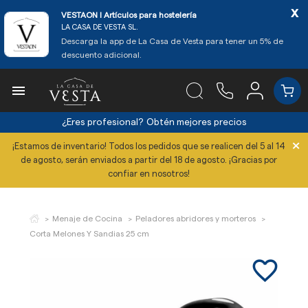
x
VESTAON l Artículos para hostelería
LA CASA DE VESTA SL.
Descarga la app de La Casa de Vesta para tener un 5% de
descuento adicional.

¿Eres profesional?
Obtén mejores precios
×
¡Estamos de inventario! Todos los pedidos que se realicen del 5 al 14
de agosto, serán enviados a partir del 18 de agosto. ¡Gracias por
confiar en nosotros!
Menaje de Cocina
Peladores abridores y morteros
Corta Melones Y Sandias 25 cm
favorite_border