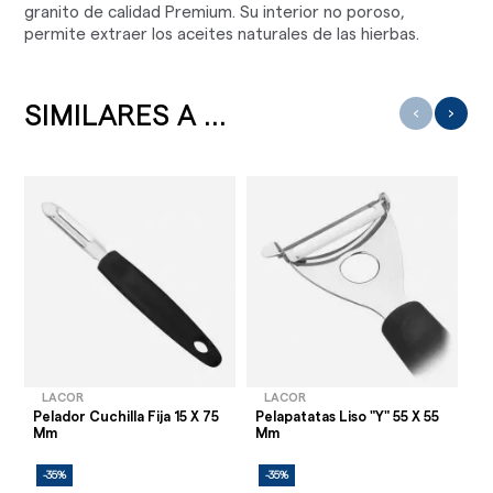
granito de calidad Premium. Su interior no poroso,
permite extraer los aceites naturales de las hierbas.
SIMILARES A ...
‹
›
LACOR
LACOR
Pelador Cuchilla Fija 15 X 75
Pelapatatas Liso "Y" 55 X 55
Sa
Mm
Mm
12
-35%
-35%
-