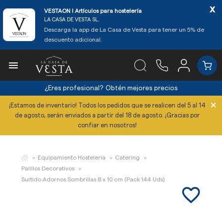
x
VESTAON l Artículos para hostelería
LA CASA DE VESTA SL.
Descarga la app de La Casa de Vesta para tener un 5% de
descuento adicional.

¿Eres profesional?
Obtén mejores precios
×
¡Estamos de inventario! Todos los pedidos que se realicen del 5 al 14
de agosto, serán enviados a partir del 18 de agosto. ¡Gracias por
confiar en nosotros!
Equipamiento Hostelería
Catering
Palillos Decorativos
Surtido Adornos Sombrillas 8 x 10 cm (Pack 144 Uds)
favorite_border