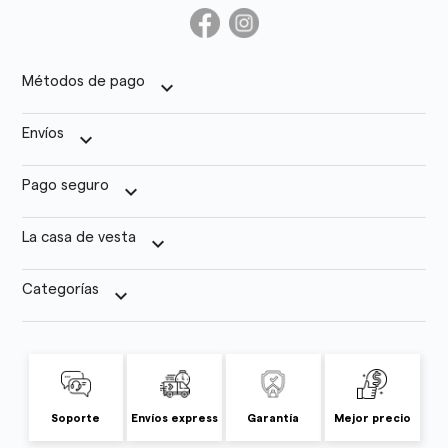
Métodos de pago
keyboard_arrow_down
Envíos
keyboard_arrow_down
Pago seguro
keyboard_arrow_down
La casa de vesta
keyboard_arrow_down
Categorías
keyboard_arrow_down
Soporte
Envíos express
Garantía
Mejor precio