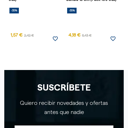
-35%
-35%
-
AG
1,57 €
4,18 €
1
2,42 €
6,43 €
favorite_border
favorite_border
SUSCRÍBETE
Quiero recibir novedades y ofertas
antes que nadie