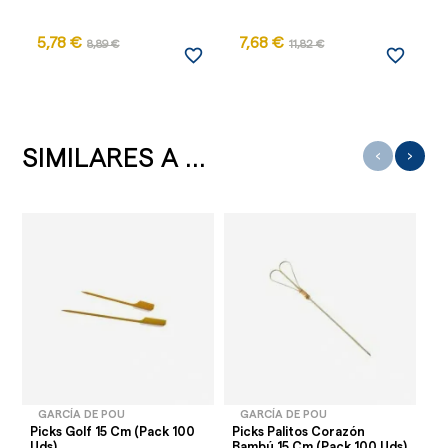
5,78 €
7,68 €
8,89 €
11,82 €
favorite_border
favorite_border
SIMILARES A ...
‹
›
GARCÍA DE POU
GARCÍA DE POU
Picks Golf 15 Cm (Pack 100
Picks Palitos Corazón
Su
Uds)
Bambú 15 Cm (Pack 100 Uds)
Cl