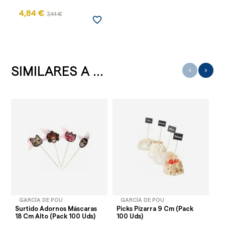
4,84 €
7,44 €
favorite_border
SIMILARES A ...
‹
›
GARCÍA DE POU
GARCÍA DE POU
Surtido Adornos Máscaras
Picks Pizarra 9 Cm (Pack
Pa
18 Cm Alto (Pack 100 Uds)
100 Uds)
0,