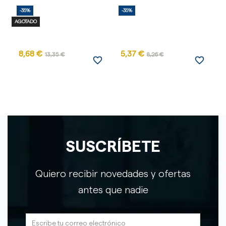
-35%
-35%
-
AGOTADO
8,68 €
5,37 €
13,35 €
8,26 €
favorite_border
favorite_border
SUSCRÍBETE
Quiero recibir novedades y ofertas
antes que nadie