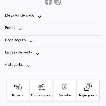
Métodos de pago
keyboard_arrow_down
Envíos
keyboard_arrow_down
Pago seguro
keyboard_arrow_down
La casa de vesta
keyboard_arrow_down
Categorías
keyboard_arrow_down
Soporte
Envíos express
Garantía
Mejor precio