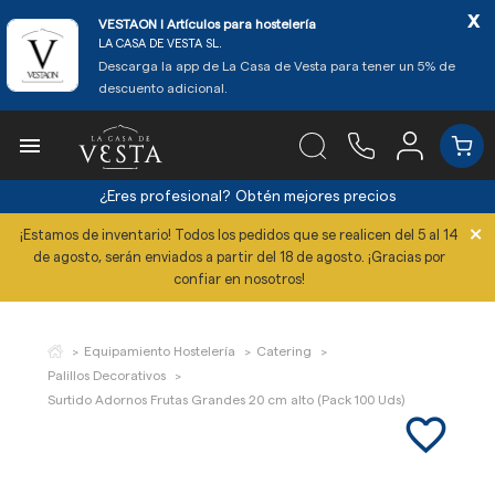
x
VESTAON l Artículos para hostelería
LA CASA DE VESTA SL.
Descarga la app de La Casa de Vesta para tener un 5% de
descuento adicional.

¿Eres profesional?
Obtén mejores precios
×
¡Estamos de inventario! Todos los pedidos que se realicen del 5 al 14
de agosto, serán enviados a partir del 18 de agosto. ¡Gracias por
confiar en nosotros!
Equipamiento Hostelería
Catering
Palillos Decorativos
Surtido Adornos Frutas Grandes 20 cm alto (Pack 100 Uds)
favorite_border