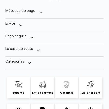
Métodos de pago
keyboard_arrow_down
Envíos
keyboard_arrow_down
Pago seguro
keyboard_arrow_down
La casa de vesta
keyboard_arrow_down
Categorías
keyboard_arrow_down
Soporte
Envíos express
Garantía
Mejor precio