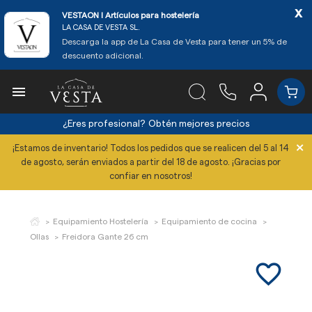
x
VESTAON l Artículos para hostelería
LA CASA DE VESTA SL.
Descarga la app de La Casa de Vesta para tener un 5% de
descuento adicional.

¿Eres profesional?
Obtén mejores precios
×
¡Estamos de inventario! Todos los pedidos que se realicen del 5 al 14
de agosto, serán enviados a partir del 18 de agosto. ¡Gracias por
confiar en nosotros!
Equipamiento Hostelería
Equipamiento de cocina
Ollas
Freidora Gante 26 cm
favorite_border