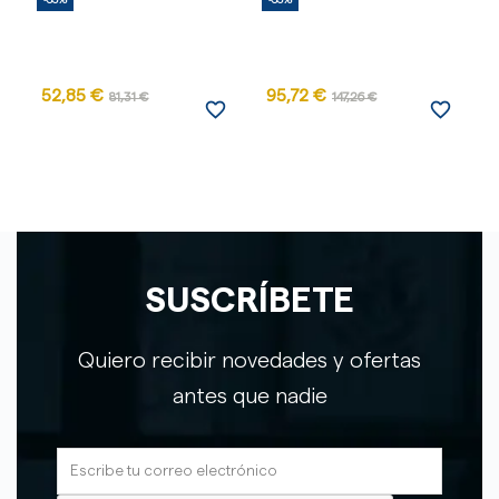
-35%
-35%
-
52,85 €
95,72 €
81,31 €
147,26 €
favorite_border
favorite_border
SUSCRÍBETE
Quiero recibir novedades y ofertas
antes que nadie