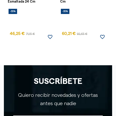
Esmaltada 24 Cm
Cm
2
-35%
-35%
-
46,25 €
60,21 €
71,15 €
92,63 €
favorite_border
favorite_border
SUSCRÍBETE
Quiero recibir novedades y ofertas
antes que nadie