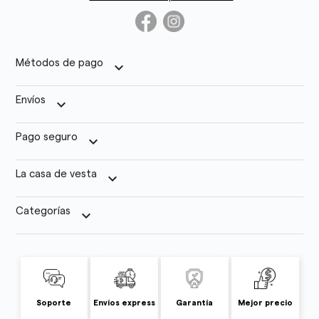
Métodos de pago
keyboard_arrow_down
Envíos
keyboard_arrow_down
Pago seguro
keyboard_arrow_down
La casa de vesta
keyboard_arrow_down
Categorías
keyboard_arrow_down
Soporte
Envíos express
Garantía
Mejor precio