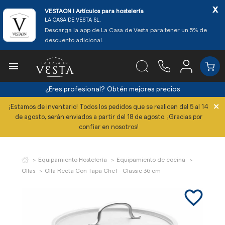
x
VESTAON l Artículos para hostelería
LA CASA DE VESTA SL.
Descarga la app de La Casa de Vesta para tener un 5% de
descuento adicional.

¿Eres profesional?
Obtén mejores precios
×
¡Estamos de inventario! Todos los pedidos que se realicen del 5 al 14
de agosto, serán enviados a partir del 18 de agosto. ¡Gracias por
confiar en nosotros!
Equipamiento Hostelería
Equipamiento de cocina
Ollas
Olla Recta Con Tapa Chef - Classic 36 cm
favorite_border