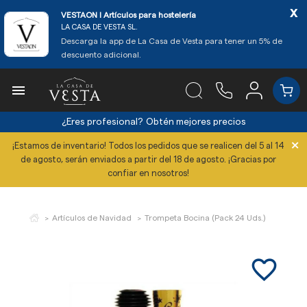
x
VESTAON l Artículos para hostelería
LA CASA DE VESTA SL.
Descarga la app de La Casa de Vesta para tener un 5% de
descuento adicional.

¿Eres profesional?
Obtén mejores precios
×
¡Estamos de inventario! Todos los pedidos que se realicen del 5 al 14
de agosto, serán enviados a partir del 18 de agosto. ¡Gracias por
confiar en nosotros!
Artículos de Navidad
Trompeta Bocina (Pack 24 Uds.)
favorite_border