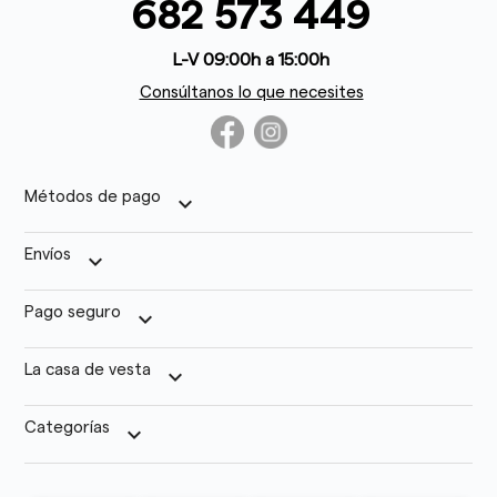
682 573 449
L-V 09:00h a 15:00h
Consúltanos lo que necesites
Métodos de pago
keyboard_arrow_down
Envíos
keyboard_arrow_down
Pago seguro
keyboard_arrow_down
La casa de vesta
keyboard_arrow_down
Categorías
keyboard_arrow_down