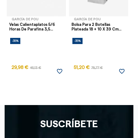
GARCÍA DE POU
GARCÍA DE POU
Velas Calientaplatos 5/6
Bolsa Para 2 Botellas
Pl
Horas De Parafina 3,5...
Plateada 18 + 10 X 39 Cm...
36
-35%
-35%
-
29,98 €
51,20 €
46,13 €
78,77 €
favorite_border
favorite_border
SUSCRÍBETE