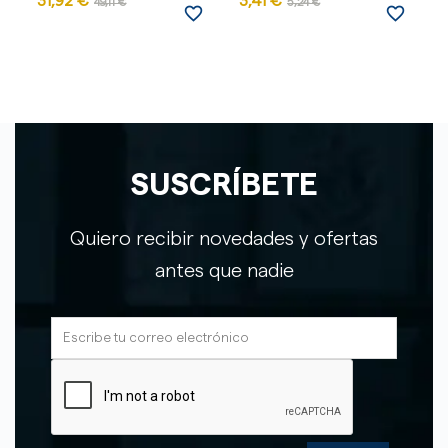
31,92 €
3,41 €
49,11 €
5,24 €
favorite_border
favorite_border
SUSCRÍBETE
Quiero recibir novedades y ofertas
antes que nadie