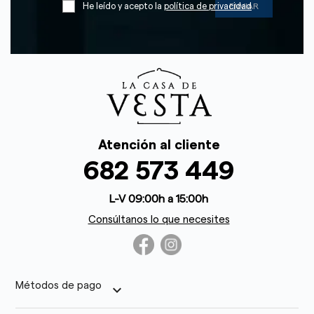
He leído y acepto la
política de privacidad
Atención al cliente
682 573 449
L-V 09:00h a 15:00h
Consúltanos lo que necesites
Métodos de pago
keyboard_arrow_down