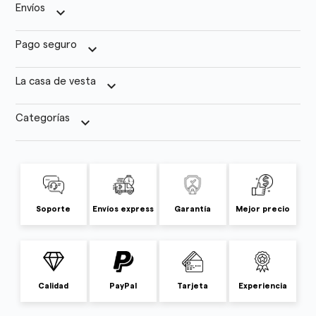
Envíos
keyboard_arrow_down
Pago seguro
keyboard_arrow_down
La casa de vesta
keyboard_arrow_down
Categorías
keyboard_arrow_down
Soporte
Envíos express
Garantía
Mejor precio
Calidad
PayPal
Tarjeta
Experiencia