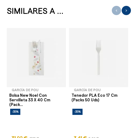
SIMILARES A ...
‹
›
GARCÍA DE POU
GARCÍA DE POU
Bolsa New Noel Con
Tenedor PLA Eco 17 Cm
Bo
Servilleta 33 X 40 Cm
(Packs 50 Uds)
Se
(pack...
-35%
-35%
-