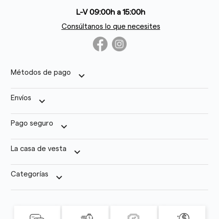
L-V 09:00h a 15:00h
Consúltanos lo que necesites
Métodos de pago
keyboard_arrow_down
Envíos
keyboard_arrow_down
Pago seguro
keyboard_arrow_down
La casa de vesta
keyboard_arrow_down
Categorías
keyboard_arrow_down