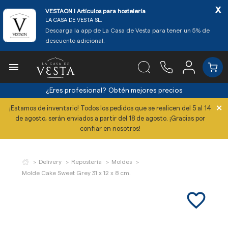
x
VESTAON l Artículos para hostelería
LA CASA DE VESTA SL.
Descarga la app de La Casa de Vesta para tener un 5% de
descuento adicional.

¿Eres profesional?
Obtén mejores precios
×
¡Estamos de inventario! Todos los pedidos que se realicen del 5 al 14
de agosto, serán enviados a partir del 18 de agosto. ¡Gracias por
confiar en nosotros!
Delivery
Repostería
Moldes
Molde Cake Sweet Grey 31 x 12 x 8 cm.
favorite_border