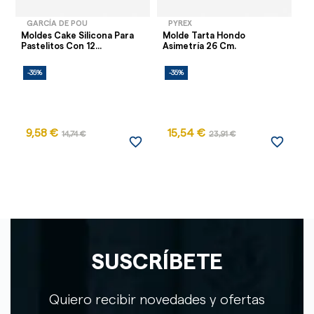
GARCÍA DE POU
PYREX
Moldes Cake Silicona Para
Molde Tarta Hondo
Fu
Pastelitos Con 12...
Asimetría 26 Cm.
C
-35%
-35%
-
9,58 €
15,54 €
14,74 €
23,91 €
favorite_border
favorite_border
SUSCRÍBETE
Quiero recibir novedades y ofertas