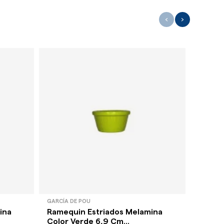
‹
›
GARCÍA DE POU
GARCÍA 
ina
Ramequin Estriados Melamina
Rameq
Color Verde 6,9 Cm...
Color A