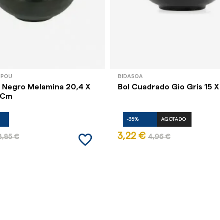
 POU
BIDASOA
l Negro Melamina 20,4 X
Bol Cuadrado Gio Gris 15 X
6 Cm
-35%
AGOTADO
favorite_border
3,22 €
8,85 €
4,96 €