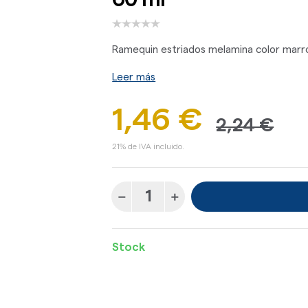
Ramequin estriados melamina color marr
Leer más
1,46 €
2,24 €
21% de IVA incluido.
Stock