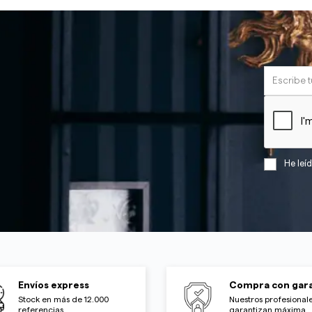
He leí
Envíos express
Compra con gara
Stock en más de 12.000
Nuestros profesionale
referencias
garantizan máxima