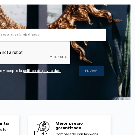
do y acepto la
política de privacidad
ntía
Mejor precio
garantizado
s te
Comparado con las webs