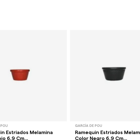
 POU
GARCÍA DE POU
n Estriados Melamina
Ramequin Estriados Melam
jo 6,9 Cm...
Color Negro 6,9 Cm...