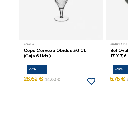
KOALA
GARCÍA DE
Copa Cerveza Obidos 30 Cl.
Bol Ova
(Caja 6 Uds.)
17 X 7,
-35%
-35%
favorite_border
28,62 €
5,75 €
44,03 €