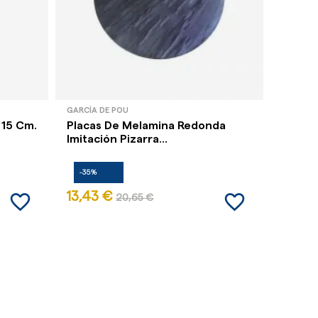
GARCÍA DE POU
QUID
 15 Cm.
Placas De Melamina Redonda
Plato 
Imitación Pizarra...
Melam
-35%
-35%
favorite_border
favorite_border
13,43 €
2,79 
20,65 €