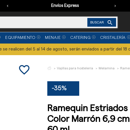
‹
Envíos Express
›

BUSCAR
EQUIPAMIENTO
MENAJE
CATERING
CRISTALERÍA
se realicen del 5 al 14 de agosto, serán enviados a partir del 18 
favorite_border
Vajillas para hostelería
Melamina
Rameq
-35%
Ramequin Estriados
Color Marrón 6,9 cm
60 ml