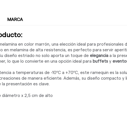
MARCA
roducto:
elamina en color marrón, una elección ideal para profesionales 
do en melamina de alta resistencia, es perfecto para servir aperit
Su diseño estriado no solo aporta un toque de
elegancia
a la pres
er, lo que lo convierte en una opción ideal para
buffets
y
eventos
tencia a temperaturas de -10ºC a +70ºC, este ramequin es la solu
 creaciones de manera eficiente. Además, su diseño compacto y li
 la presentación es clave.
 diámetro x 2,5 cm de alto