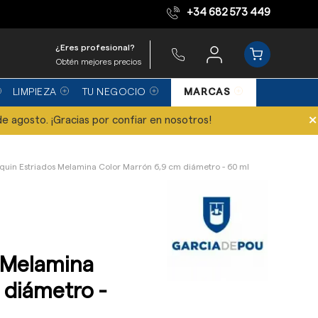
+34 682 573 449
Equipo de expertos
¿Eres profesional?
Obtén mejores precios
LIMPIEZA
TU NEGOCIO
MARCAS
×
de agosto. ¡Gracias por confiar en nosotros!
uin Estriados Melamina Color Marrón 6,9 cm diámetro - 60 ml
 Melamina
 diámetro -