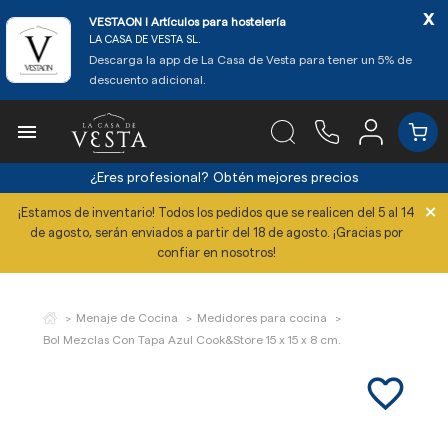
x
VESTAON l Artículos para hostelería
LA CASA DE VESTA SL.
Descarga la app de La Casa de Vesta para tener un 5% de
descuento adicional.

¿Eres profesional?
Obtén mejores precios
×
¡Estamos de inventario! Todos los pedidos que se realicen del 5 al 14
de agosto, serán enviados a partir del 18 de agosto. ¡Gracias por
confiar en nosotros!
Menaje de Cocina
Medidores para cocina
Bol Mezclas Con Tapa Azul Cook&Store 15 x 15 x 8 cm.
favorite_border