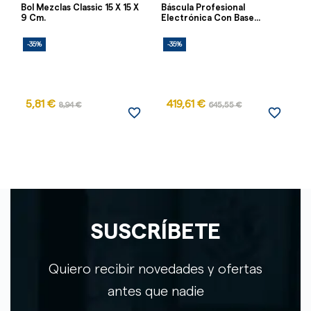
Bol Mezclas Classic 15 X 15 X
Báscula Profesional
Bá
9 Cm.
Electrónica Con Base...
M
-35%
-35%
-
5,81 €
419,61 €
1
8,94 €
645,55 €
favorite_border
favorite_border
SUSCRÍBETE
Quiero recibir novedades y ofertas
antes que nadie