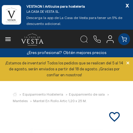
x
VESTAON l Artículos para hostelería
LA CASA DE VESTA SL.
Descarga la app de La Casa de Vesta para tener un 5% de
descuento adicional.

¿Eres profesional?
Obtén mejores precios
×
¡Estamos de inventario! Todos los pedidos que se realicen del 5 al 14
de agosto, serán enviados a partir del 18 de agosto. ¡Gracias por
confiar en nosotros!
Equipamiento Hostelería
Equipamiento de sala
Manteles
Mantel En Rollo Artic 1,20 x 25 M.
favorite_border