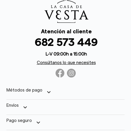
Atención al cliente
682 573 449
L-V 09:00h a 15:00h
Consúltanos lo que necesites
Métodos de pago
keyboard_arrow_down
Envíos
keyboard_arrow_down
Pago seguro
keyboard_arrow_down