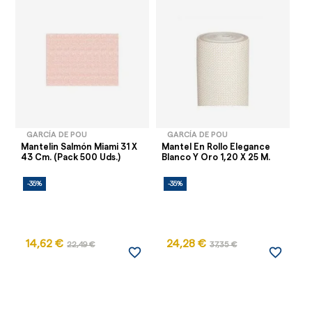
GARCÍA DE POU
GARCÍA DE POU
Mantelin Salmón Miami 31 X
Mantel En Rollo Elegance
Ro
43 Cm. (Pack 500 Uds.)
Blanco Y Oro 1,20 X 25 M.
Te
-35%
-35%
-
14,62 €
24,28 €
22,49 €
37,35 €
favorite_border
favorite_border