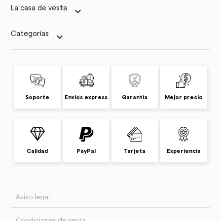
La casa de vesta
keyboard_arrow_down
Categorías
keyboard_arrow_down
Soporte
Envíos express
Garantía
Mejor precio
Calidad
PayPal
Tarjeta
Experiencia
Aviso legal
Condiciones de venta