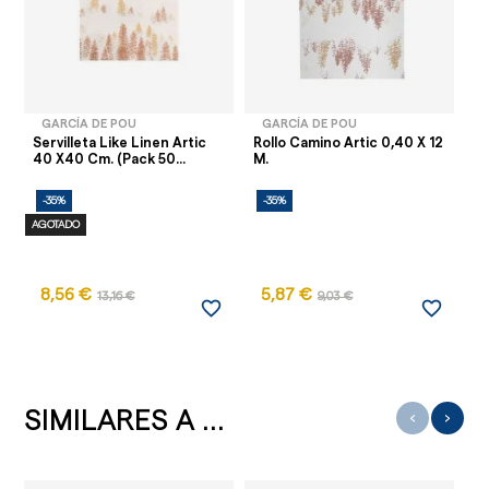
GARCÍA DE POU
GARCÍA DE POU
Servilleta Like Linen Artic
Rollo Camino Artic 0,40 X 12
40 X40 Cm. (Pack 50...
M.
-35%
-35%
AGOTADO
8,56 €
5,87 €
13,16 €
9,03 €
favorite_border
favorite_border
SIMILARES A ...
‹
›