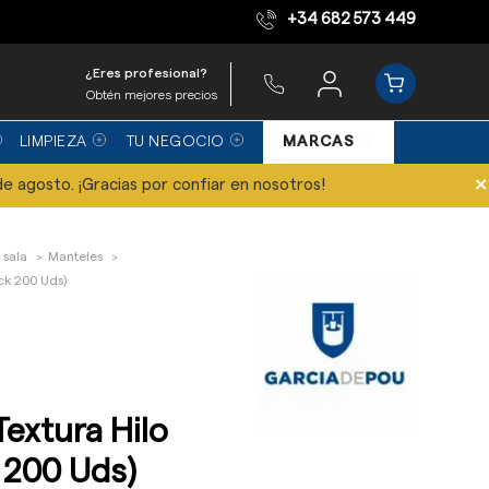
+34 682 573 449
Equipo de expertos
¿Eres profesional?
Obtén mejores precios
LIMPIEZA
TU NEGOCIO
MARCAS
×
de agosto. ¡Gracias por confiar en nosotros!
 sala
Manteles
ck 200 Uds)
extura Hilo
 200 Uds)