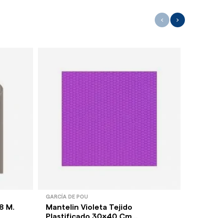
‹
›
GARCÍA DE POU
GARCÍA 
8 M.
Mantelin Violeta Tejido
Mante
Plastificado 30x40 Cm...
Cm. (P