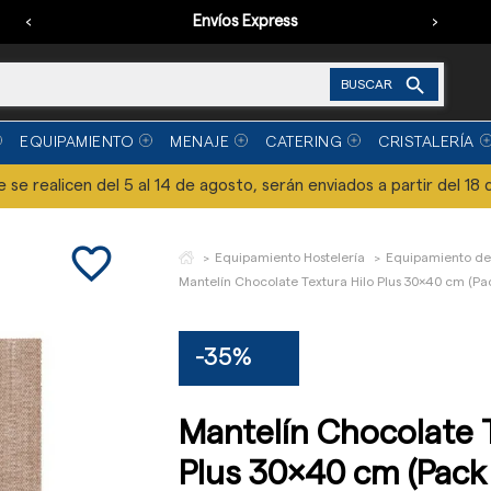
‹
Envíos Express
›

BUSCAR
EQUIPAMIENTO
MENAJE
CATERING
CRISTALERÍA
se realicen del 5 al 14 de agosto, serán enviados a partir del 18 
favorite_border
Equipamiento Hostelería
Equipamiento de
Mantelín Chocolate Textura Hilo Plus 30x40 cm (Pa
-35%
Mantelín Chocolate T
Plus 30x40 cm (Pack