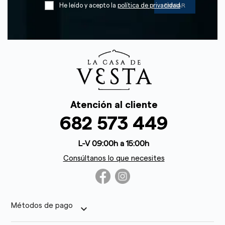
He leído y acepto la
política de privacidad
Atención al cliente
682 573 449
L-V 09:00h a 15:00h
Consúltanos lo que necesites
Métodos de pago
keyboard_arrow_down