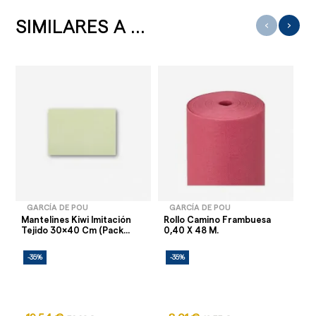
SIMILARES A ...
‹
›
GARCÍA DE POU
GARCÍA DE POU
Mantelines Kiwi Imitación
Rollo Camino Frambuesa
Ma
Tejido 30x40 Cm (Pack...
0,40 X 48 M.
30
-35%
-35%
-