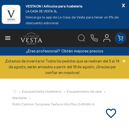
x
VESTAON l Artículos para hostelería
LA CASA DE VESTA SL.
Descarga la app de La Casa de Vesta para tener un 5% de
descuento adicional.

¿Eres profesional?
Obtén mejores precios
×
¡Estamos de inventario! Todos los pedidos que se realicen del 5 al 14
de agosto, serán enviados a partir del 18 de agosto. ¡Gracias por
confiar en nosotros!
Equipamiento Hostelería
Equipamiento de sala
Manteles
Rollo Camino Turquesa Textura Hilo Plus 0,40x24 m
favorite_border