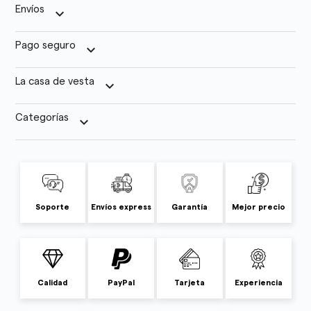
Envíos
keyboard_arrow_down
Pago seguro
keyboard_arrow_down
La casa de vesta
keyboard_arrow_down
Categorías
keyboard_arrow_down
Soporte
Envíos express
Garantía
Mejor precio
Calidad
PayPal
Tarjeta
Experiencia