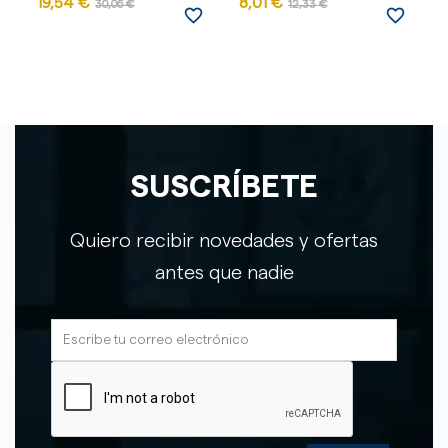
19,54 €
8,01 €
1
30,06 €
12,33 €
favorite_border
favorite_border
SUSCRÍBETE
Quiero recibir novedades y ofertas
antes que nadie