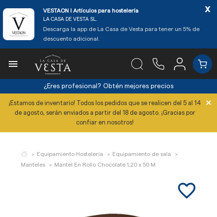
x
VESTAON l Artículos para hostelería
LA CASA DE VESTA SL.
Descarga la app de La Casa de Vesta para tener un 5% de
descuento adicional.

¿Eres profesional?
Obtén mejores precios
×
¡Estamos de inventario! Todos los pedidos que se realicen del 5 al 14
de agosto, serán enviados a partir del 18 de agosto. ¡Gracias por
confiar en nosotros!
Equipamiento Hostelería
Equipamiento de sala
Manteles
Mantel En Rollo Chocolate 1,20 x 50 M
favorite_border