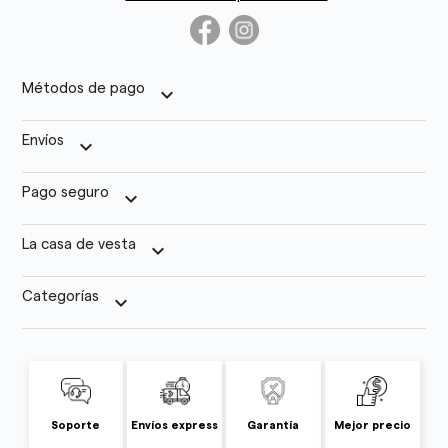
Métodos de pago
keyboard_arrow_down
Envíos
keyboard_arrow_down
Pago seguro
keyboard_arrow_down
La casa de vesta
keyboard_arrow_down
Categorías
keyboard_arrow_down
Soporte
Envíos express
Garantía
Mejor precio