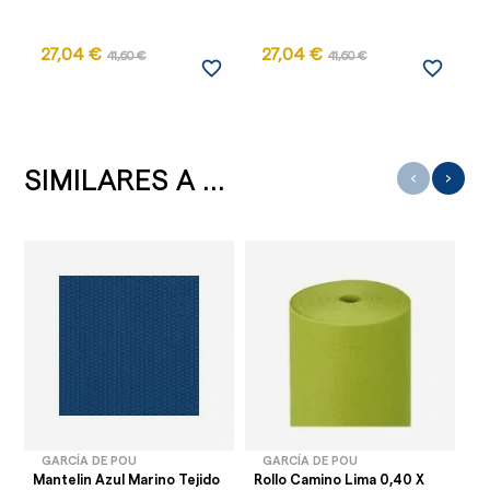
27,04 €
27,04 €
41,60 €
41,60 €
favorite_border
favorite_border
SIMILARES A ...
‹
›
GARCÍA DE POU
GARCÍA DE POU
Mantelin Azul Marino Tejido
Rollo Camino Lima 0,40 X
Ro