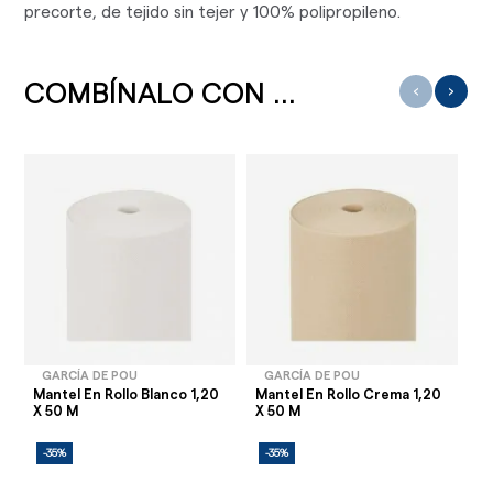
precorte, de tejido sin tejer y 100% polipropileno.
COMBÍNALO CON ...
‹
›
GARCÍA DE POU
GARCÍA DE POU
Mantel En Rollo Blanco 1,20
Mantel En Rollo Crema 1,20
Ma
X 50 M
X 50 M
1,
-35%
-35%
-