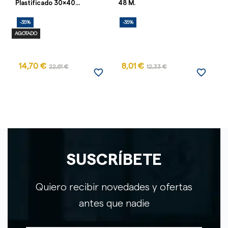
Plastificado 30x40...
48 M.
Co
-35%
-35%
-
AGOTADO
14,70 €
8,01 €
22,61 €
12,33 €
favorite_border
favorite_border
SUSCRÍBETE
Quiero recibir novedades y ofertas
antes que nadie