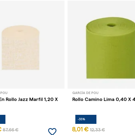
 POU
GARCÍA DE POU
n Rollo Jazz Marfil 1,20 X
Rollo Camino Lima 0,40 X 
-35%
favorite_border
€
8,01 €
87,66 €
12,33 €