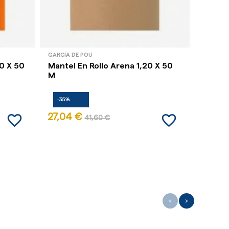
GARCÍA DE POU
GARCÍA 
20 X 50
Mantel En Rollo Arena 1,20 X 50
Mantel
M
-35%
-35%
favorite_border
favorite_border
27,04 €
27,04
41,60 €
‹
›