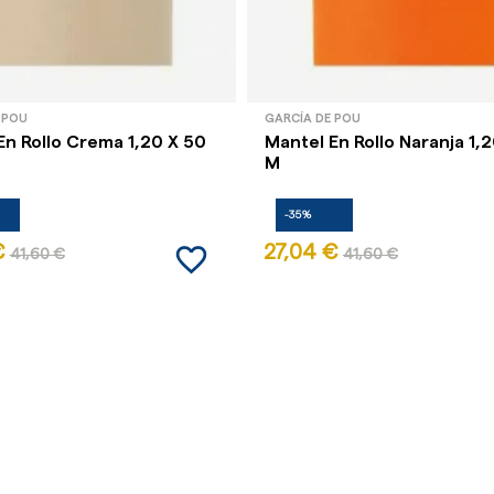
 POU
GARCÍA DE POU
En Rollo Crema 1,20 X 50
Mantel En Rollo Naranja 1,
M
-35%
favorite_border
€
27,04 €
41,60 €
41,60 €