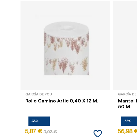
GARCÍA DE POU
GARCÍA DE
Rollo Camino Artic 0,40 X 12 M.
Mantel E
50 M
-35%
-35%
favorite_border
5,87 €
56,98 
9,03 €