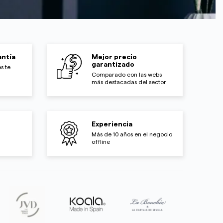
ntía
Mejor precio
garantizado
s te
Comparado con las webs
más destacadas del sector
Experiencia
Más de 10 años en el negocio
offline