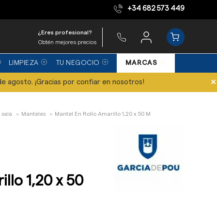
+34 682 573 449
Equipo de expertos
¿Eres profesional?
Obtén mejores precios
LIMPIEZA
TU NEGOCIO
MARCAS
×
de agosto. ¡Gracias por confiar en nosotros!
 sala
Manteles
Mantel En Rollo Amarillo 1,20 x 50 M
llo 1,20 x 50