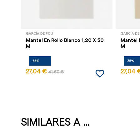
GARCÍA DE POU
GARCÍA DE
Mantel En Rollo Blanco 1,20 X 50
Mantel 
M
M
-35%
-35%
favorite_border
27,04 €
27,04 
41,60 €
SIMILARES A ...