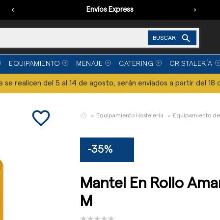
‹
Envíos Express
›

BUSCAR
EQUIPAMIENTO
MENAJE
CATERING
CRISTALERÍA
se realicen del 5 al 14 de agosto, serán enviados a partir del 18 
favorite_border
Equipamiento Hostelería
Equipamiento de
-35%
Mantel En Rollo Amari
M