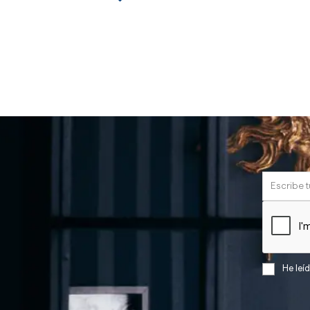
He leí