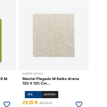
GARCÍA DE POU
GARCÍA 
48 M.
Mantel Plegado M Keiko Arena
Mantel
120 X 120 Cm....
(Pack 
-35%
AGOTADO
-35%
favorite_border
favorite_border
29,25 €
14,62
45,00 €