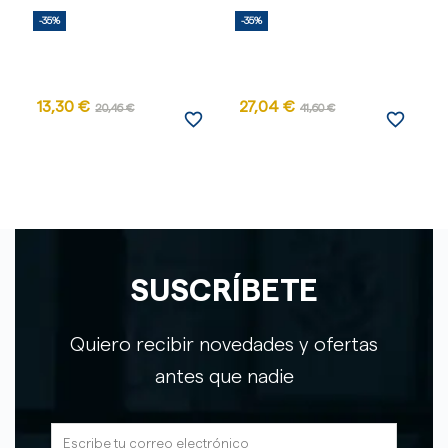
-35%
-35%
-
13,30 €
27,04 €
20,46 €
41,60 €
favorite_border
favorite_border
SUSCRÍBETE
Quiero recibir novedades y ofertas
antes que nadie