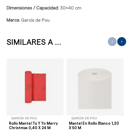
Dimensiones / Capacidad:
30x40 cm
Marca:
García de Pou
SIMILARES A ...
‹
›
GARCÍA DE POU
GARCÍA DE POU
Rollo Mantel Tú Y Yo Merry
Mantel En Rollo Blanco 1,20
Ma
Christmas 0,40 X 24 M
X 50 M
X 