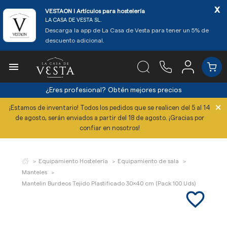
x
VESTAON l Artículos para hostelería
LA CASA DE VESTA SL.
Descarga la app de La Casa de Vesta para tener un 5% de
descuento adicional.

¿Eres profesional?
Obtén mejores precios
×
¡Estamos de inventario! Todos los pedidos que se realicen del 5 al 14
de agosto, serán enviados a partir del 18 de agosto. ¡Gracias por
confiar en nosotros!
Equipamiento Hostelería
Equipamiento de sala
Manteles
Mantelin Burdeos Tejido Plastificado 30x40 cm (Pack 100 Uds)
favorite_border