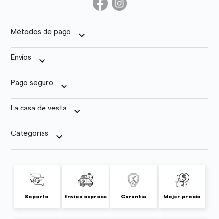
Métodos de pago
keyboard_arrow_down
Envíos
keyboard_arrow_down
Pago seguro
keyboard_arrow_down
La casa de vesta
keyboard_arrow_down
Categorías
keyboard_arrow_down
Soporte
Envíos express
Garantía
Mejor precio