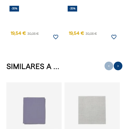
-35%
-35%
-
AG
19,54 €
19,54 €
30,06 €
30,06 €
favorite_border
favorite_border
SIMILARES A ...
‹
›