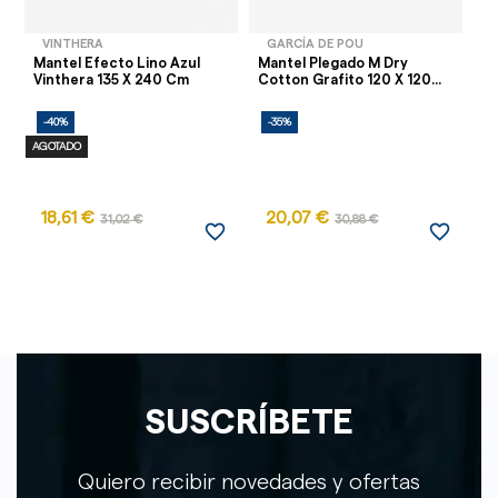
VINTHERA
GARCÍA DE POU
Mantel Efecto Lino Azul
Mantel Plegado M Dry
Ma
Vinthera 135 X 240 Cm
Cotton Grafito 120 X 120...
Co
-40%
-35%
-
AGOTADO
18,61 €
20,07 €
31,02 €
30,88 €
favorite_border
favorite_border
SUSCRÍBETE
Quiero recibir novedades y ofertas