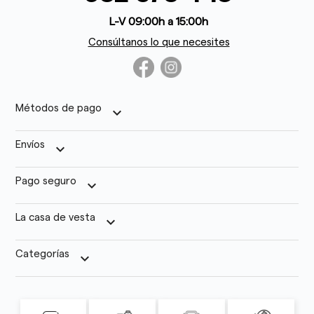
L-V 09:00h a 15:00h
Consúltanos lo que necesites
Métodos de pago
keyboard_arrow_down
Envíos
keyboard_arrow_down
Pago seguro
keyboard_arrow_down
La casa de vesta
keyboard_arrow_down
Categorías
keyboard_arrow_down