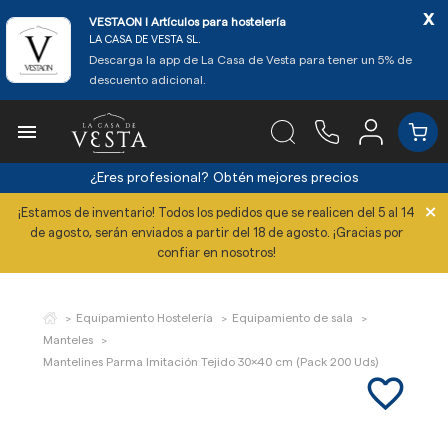
x
VESTAON l Artículos para hostelería
LA CASA DE VESTA SL.
Descarga la app de La Casa de Vesta para tener un 5% de
descuento adicional.

¿Eres profesional?
Obtén mejores precios
×
¡Estamos de inventario! Todos los pedidos que se realicen del 5 al 14
de agosto, serán enviados a partir del 18 de agosto. ¡Gracias por
confiar en nosotros!
Equipamiento Hostelería
Equipamiento de sala
Manteles
Mantelines Parma Imitación Tejido 30x40 cm (Pack 200 Uds)
favorite_border