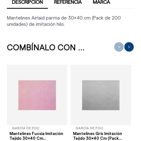
DESCRIPCIÓN
REFERENCIA
MARCA
Mantelines Airlaid parma de 30x40 cm (Pack de 200
unidades) de imitación hilo.
COMBÍNALO CON ...
‹
›
GARCÍA DE POU
GARCÍA DE POU
Mantelines Fucsia Imitación
Mantelines Gris Imitación
Ma
Tejido 30x40 Cm...
Tejido 30x40 Cm (Pack...
Te