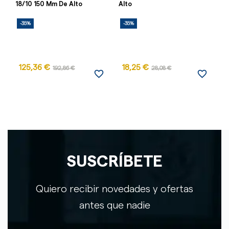
18/10 150 Mm De Alto
Alto
Su
-35%
-35%
-
AG
125,36 €
18,25 €
192,86 €
28,08 €
favorite_border
favorite_border
SUSCRÍBETE
Quiero recibir novedades y ofertas
antes que nadie