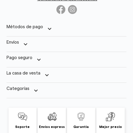
Métodos de pago
keyboard_arrow_down
Envíos
keyboard_arrow_down
Pago seguro
keyboard_arrow_down
La casa de vesta
keyboard_arrow_down
Categorías
keyboard_arrow_down
Soporte
Envíos express
Garantía
Mejor precio