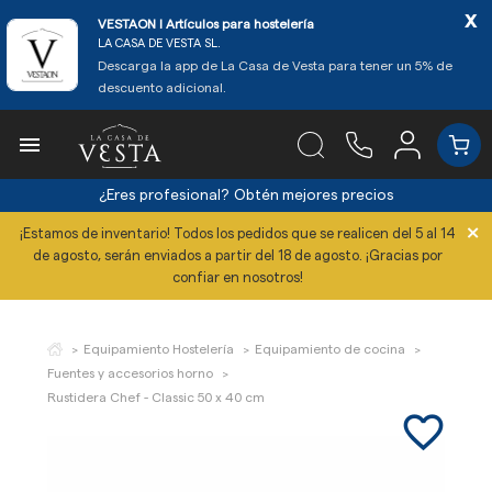
x
VESTAON l Artículos para hostelería
LA CASA DE VESTA SL.
Descarga la app de La Casa de Vesta para tener un 5% de
descuento adicional.

¿Eres profesional?
Obtén mejores precios
×
¡Estamos de inventario! Todos los pedidos que se realicen del 5 al 14
de agosto, serán enviados a partir del 18 de agosto. ¡Gracias por
confiar en nosotros!
Equipamiento Hostelería
Equipamiento de cocina
Fuentes y accesorios horno
Rustidera Chef - Classic 50 x 40 cm
favorite_border