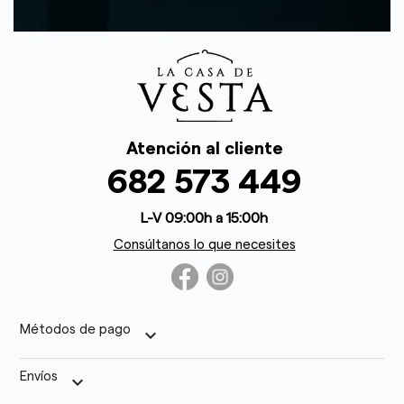
Atención al cliente
682 573 449
L-V 09:00h a 15:00h
Consúltanos lo que necesites
Métodos de pago
keyboard_arrow_down
Envíos
keyboard_arrow_down