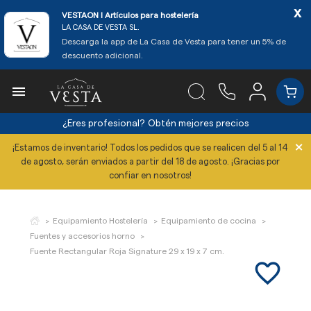
x
VESTAON l Artículos para hostelería
LA CASA DE VESTA SL.
Descarga la app de La Casa de Vesta para tener un 5% de
descuento adicional.

¿Eres profesional?
Obtén mejores precios
×
¡Estamos de inventario! Todos los pedidos que se realicen del 5 al 14
de agosto, serán enviados a partir del 18 de agosto. ¡Gracias por
confiar en nosotros!
Equipamiento Hostelería
Equipamiento de cocina
Fuentes y accesorios horno
Fuente Rectangular Roja Signature 29 x 19 x 7 cm.
favorite_border