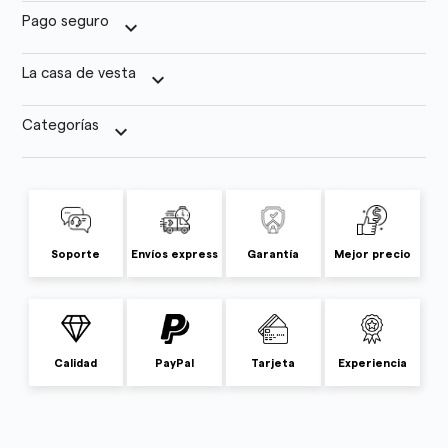
Pago seguro
keyboard_arrow_down
La casa de vesta
keyboard_arrow_down
Categorías
keyboard_arrow_down
Soporte
Envíos express
Garantía
Mejor precio
Calidad
PayPal
Tarjeta
Experiencia