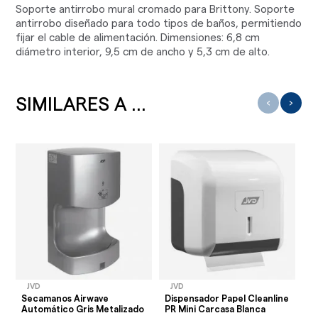
Soporte antirrobo mural cromado para Brittony. Soporte
antirrobo diseñado para todo tipos de baños, permitiendo
fijar el cable de alimentación. Dimensiones: 6,8 cm
diámetro interior, 9,5 cm de ancho y 5,3 cm de alto.
SIMILARES A ...
‹
›
JVD
JVD
J
Secamanos Airwave
Dispensador Papel Cleanline
Di
Automático Gris Metalizado
PR Mini Carcasa Blanca
C