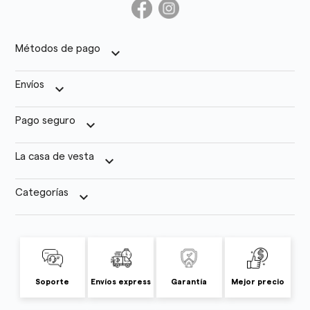
Métodos de pago
keyboard_arrow_down
Envíos
keyboard_arrow_down
Pago seguro
keyboard_arrow_down
La casa de vesta
keyboard_arrow_down
Categorías
keyboard_arrow_down
Soporte
Envíos express
Garantía
Mejor precio