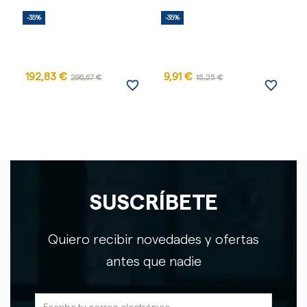
-35%
-35%
-
192,83 €
9,91 €
296,67 €
15,25 €
favorite_border
favorite_border
SUSCRÍBETE
Quiero recibir novedades y ofertas
antes que nadie