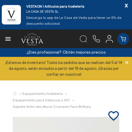
x
VESTAON l Artículos para hostelería
LA CASA DE VESTA SL.
Descarga la app de La Casa de Vesta para tener un 5% de
descuento adicional.

¿Eres profesional?
Obtén mejores precios
×
¡Estamos de inventario! Todos los pedidos que se realicen del 5 al 14
de agosto, serán enviados a partir del 18 de agosto. ¡Gracias por
confiar en nosotros!
Equipamiento Hostelería
Equipamiento para Estancias y WC
Soporte Antirrobo Mural Cromado Para Brittony
favorite_border