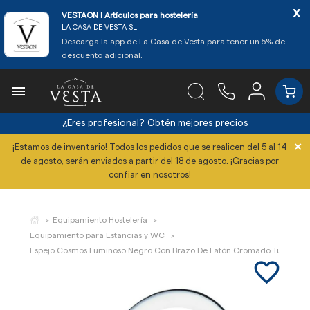
x
VESTAON l Artículos para hostelería
LA CASA DE VESTA SL.
Descarga la app de La Casa de Vesta para tener un 5% de
descuento adicional.

¿Eres profesional?
Obtén mejores precios
×
¡Estamos de inventario! Todos los pedidos que se realicen del 5 al 14
de agosto, serán enviados a partir del 18 de agosto. ¡Gracias por
confiar en nosotros!
Equipamiento Hostelería
Equipamiento para Estancias y WC
Espejo Cosmos Luminoso Negro Con Brazo De Latón Cromado Tubular
favorite_border