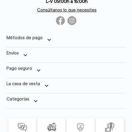
L-V 09:00h a 15:00h
Consúltanos lo que necesites
Métodos de pago
keyboard_arrow_down
Envíos
keyboard_arrow_down
Pago seguro
keyboard_arrow_down
La casa de vesta
keyboard_arrow_down
Categorías
keyboard_arrow_down