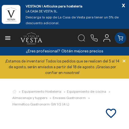
x
VESTAON l Artículos para hostelería
LA CASA DE VESTA SL.
Descarga la app de La Casa de Vesta para tener un 5% de
descuento adicional.

¿Eres profesional?
Obtén mejores precios
×
¡Estamos de inventario! Todos los pedidos que se realicen del 5 al 14
de agosto, serán enviados a partir del 18 de agosto. ¡Gracias por
confiar en nosotros!
Equipamiento Hostelería
Equipamiento de cocina
Almacenaje y tuppers
Envases Gastronorm
Hermético Gastronorm GN 1/2 (4 L)
favorite_border