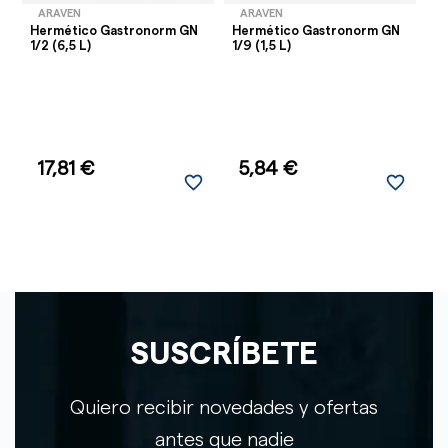
ARAVEN
ARAVEN
Hermético Gastronorm GN
Hermético Gastronorm GN
H
1/2 (6,5 L)
1/9 (1,5 L)
1/
17,81 €
5,84 €
favorite_border
favorite_border
SUSCRÍBETE
Quiero recibir novedades y ofertas
antes que nadie