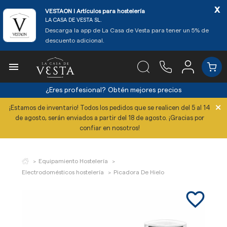
x
VESTAON l Artículos para hostelería
LA CASA DE VESTA SL.
Descarga la app de La Casa de Vesta para tener un 5% de
descuento adicional.

¿Eres profesional?
Obtén mejores precios
×
¡Estamos de inventario! Todos los pedidos que se realicen del 5 al 14
de agosto, serán enviados a partir del 18 de agosto. ¡Gracias por
confiar en nosotros!
Equipamiento Hostelería
Electrodomésticos hostelería
Picadora De Hielo
favorite_border