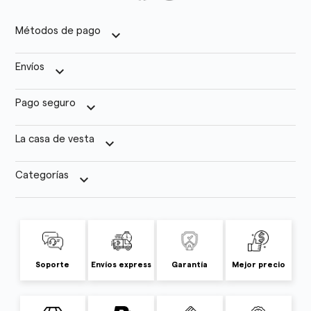
Métodos de pago
keyboard_arrow_down
Envíos
keyboard_arrow_down
Pago seguro
keyboard_arrow_down
La casa de vesta
keyboard_arrow_down
Categorías
keyboard_arrow_down
Soporte
Envíos express
Garantía
Mejor precio