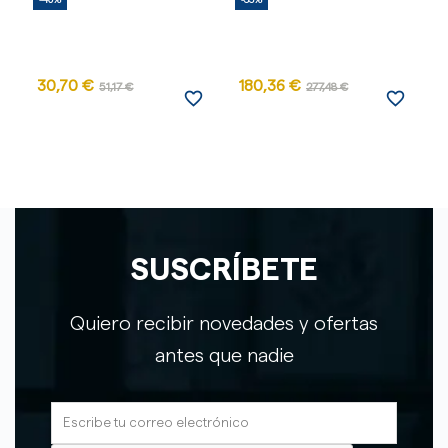
-40%
-35%
30,70 €
180,36 €
1
51,17 €
277,48 €
favorite_border
favorite_border
SUSCRÍBETE
Quiero recibir novedades y ofertas
antes que nadie