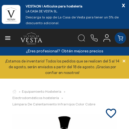
x
VESTAON l Artículos para hostelería
LA CASA DE VESTA SL.
Descarga la app de La Casa de Vesta para tener un 5% de
descuento adicional.

¿Eres profesional?
Obtén mejores precios
×
¡Estamos de inventario! Todos los pedidos que se realicen del 5 al 14
de agosto, serán enviados a partir del 18 de agosto. ¡Gracias por
confiar en nosotros!
Equipamiento Hostelería
Electrodomésticos hostelería
Lámpara De Calentamiento Infrarrojos Color Cobre
favorite_border