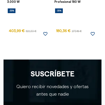
3.000 W
Profesional 180 W
Ra
-35%
-35%
-
403,99 €
180,36 €
621,53 €
277,48 €
favorite_border
favorite_border
SUSCRÍBETE
Quiero recibir novedades y ofertas
antes que nadie