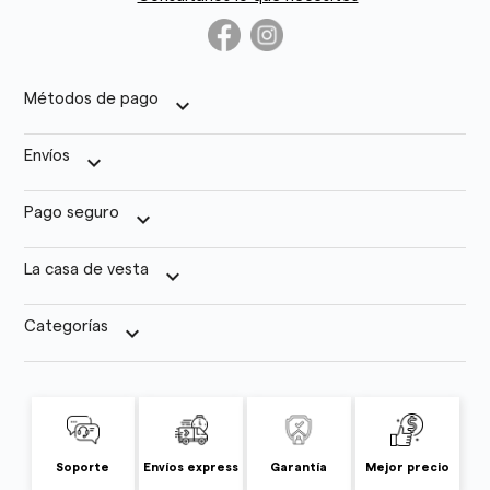
Métodos de pago
keyboard_arrow_down
Envíos
keyboard_arrow_down
Pago seguro
keyboard_arrow_down
La casa de vesta
keyboard_arrow_down
Categorías
keyboard_arrow_down
Soporte
Envíos express
Garantía
Mejor precio