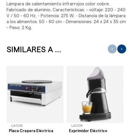
Lámpara de calentamiento infrarrojos color cobre.
Fabricado de aluminio. Características: - voltaje: 220 - 240
V / 50 - 60 Hz. - Potencia: 275 W. - Distancia de la lámpara
a los alimentos: 50 - 60 cm - Dimensiones: 24 x 24 x 35 cm
- Peso: 2 Kg.
SIMILARES A ...
‹
›
LACOR
LACOR
Placa Crepera Eléctrica
Exprimidor Eléctrico
To