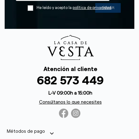
He leído y acepto la
política de privacidad
Atención al cliente
682 573 449
L-V 09:00h a 15:00h
Consúltanos lo que necesites
Métodos de pago
keyboard_arrow_down