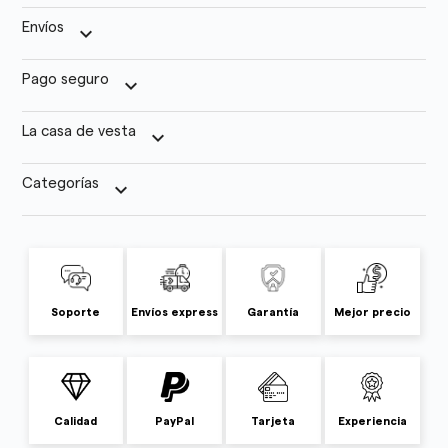
Envíos
keyboard_arrow_down
Pago seguro
keyboard_arrow_down
La casa de vesta
keyboard_arrow_down
Categorías
keyboard_arrow_down
Soporte
Envíos express
Garantía
Mejor precio
Calidad
PayPal
Tarjeta
Experiencia