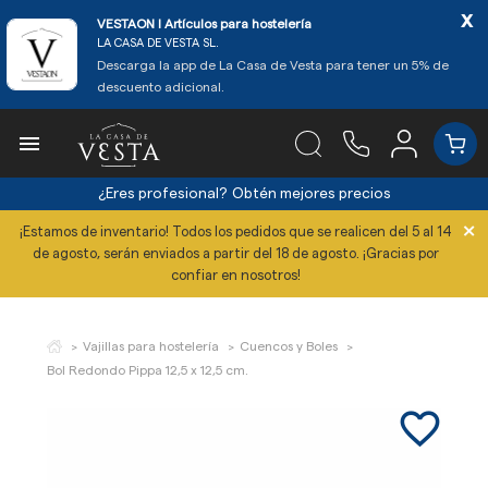
x
VESTAON l Artículos para hostelería
LA CASA DE VESTA SL.
Descarga la app de La Casa de Vesta para tener un 5% de
descuento adicional.

¿Eres profesional?
Obtén mejores precios
×
¡Estamos de inventario! Todos los pedidos que se realicen del 5 al 14
de agosto, serán enviados a partir del 18 de agosto. ¡Gracias por
confiar en nosotros!
Vajillas para hostelería
Cuencos y Boles
Bol Redondo Pippa 12,5 x 12,5 cm.
favorite_border