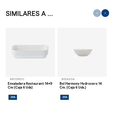
SIMILARES A ...
‹
›
ARCOROC
BIDASOA
Ensaladera Restaurant 14x9
Bol Harmony Hydrozero 14
En
Cm (Caja 6 Uds)
Cm. (Caja 6 Uds.)
C
-35%
-35%
-
AG