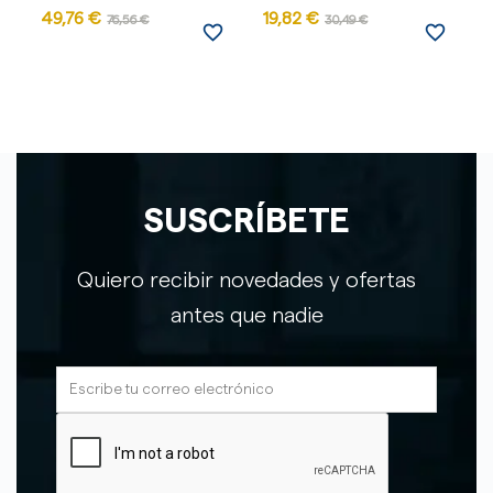
49,76 €
19,82 €
76,56 €
30,49 €
favorite_border
favorite_border
SUSCRÍBETE
Quiero recibir novedades y ofertas
antes que nadie