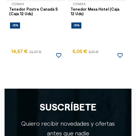
COMAS
COMAS
Tenedor Postre Canadá S
Tenedor Mesa Hotel (Caja
Cu
(Caja 12 Uds)
12 Uds)
(C
-35%
-35%
-
14,67 €
6,05 €
22,57 €
9,30 €
favorite_border
favorite_border
SUSCRÍBETE
Quiero recibir novedades y ofertas
antes que nadie