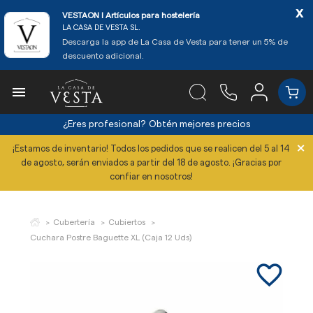
x
VESTAON l Artículos para hostelería
LA CASA DE VESTA SL.
Descarga la app de La Casa de Vesta para tener un 5% de
descuento adicional.

¿Eres profesional?
Obtén mejores precios
×
¡Estamos de inventario! Todos los pedidos que se realicen del 5 al 14
de agosto, serán enviados a partir del 18 de agosto. ¡Gracias por
confiar en nosotros!
Cubertería
Cubiertos
Cuchara Postre Baguette XL (Caja 12 Uds)
favorite_border