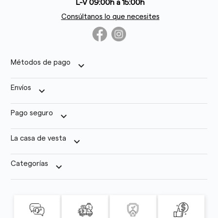
L-V 09:00h a 15:00h
Consúltanos lo que necesites
Métodos de pago
keyboard_arrow_down
Envíos
keyboard_arrow_down
Pago seguro
keyboard_arrow_down
La casa de vesta
keyboard_arrow_down
Categorías
keyboard_arrow_down