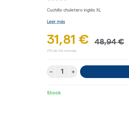
Cuchillo chuletero inglés XL
Leer más
31,81 €
48,94 €
21% de IVA incluido.
Stock