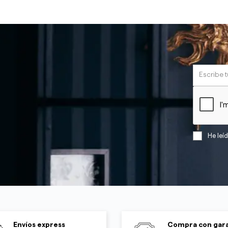
He leí
Envíos express
Compra con gara