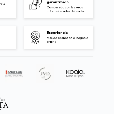
garantizado
s te
Comparado con las webs
más destacadas del sector
Experiencia
Más de 10 años en el negocio
offline