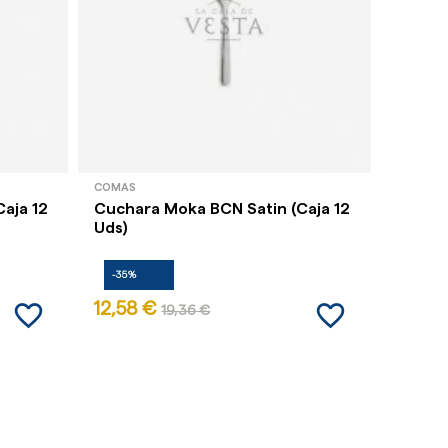
COMAS
COMAS
aja 12
Cuchara Moka BCN Satin (Caja 12
Tenedo
Uds)
Uds)
-35%
-35%
favorite_border
favorite_border
12,58 €
33,99
19,36 €