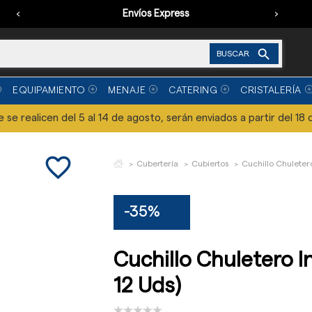
‹
Envíos Express
›

BUSCAR
EQUIPAMIENTO
MENAJE
CATERING
CRISTALERÍA
se realicen del 5 al 14 de agosto, serán enviados a partir del 18 
favorite_border
Cubertería
Cubiertos
Cuchillo Chuletero
-35%
Cuchillo Chuletero I
12 Uds)