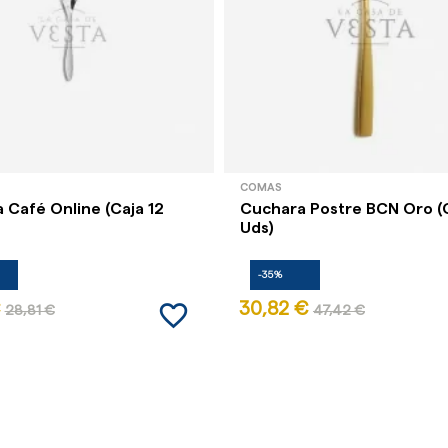
COMAS
 Café Online (Caja 12
Cuchara Postre BCN Oro (C
Uds)
-35%
favorite_border
30,82 €
28,81 €
47,42 €