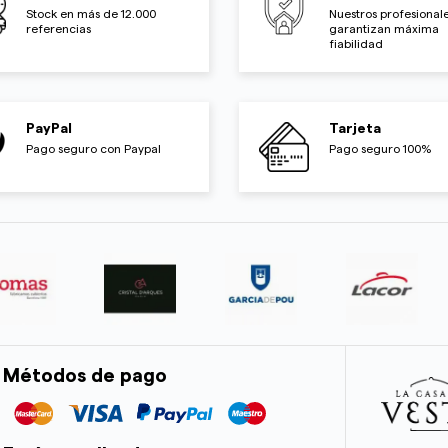
Stock en más de 12.000
Nuestros profesionale
referencias
garantizan máxima
fiabilidad
PayPal
Tarjeta
Pago seguro con Paypal
Pago seguro 100%
Métodos de pago