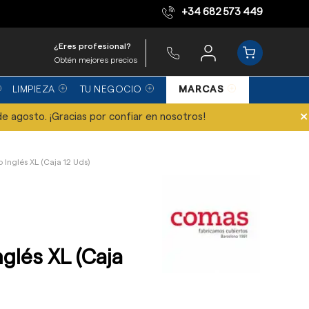
+34 682 573 449
Equipo de expertos
¿Eres profesional?
Obtén mejores precios
LIMPIEZA
TU NEGOCIO
MARCAS
×
de agosto. ¡Gracias por confiar en nosotros!
 Inglés XL (Caja 12 Uds)
nglés XL (Caja