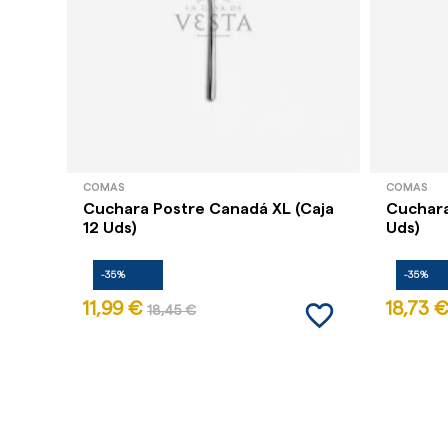
COMAS
COMAS
Cuchara Postre Canadá XL (Caja
Cuchara
12 Uds)
Uds)
-35%
-35%
favorite_border
11,99 €
18,73 €
18,45 €