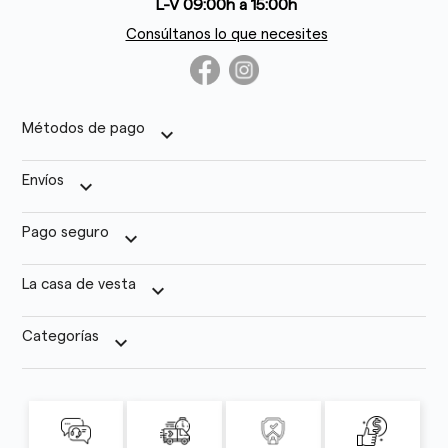
L-V 09:00h a 15:00h
Consúltanos lo que necesites
Métodos de pago
keyboard_arrow_down
Envíos
keyboard_arrow_down
Pago seguro
keyboard_arrow_down
La casa de vesta
keyboard_arrow_down
Categorías
keyboard_arrow_down