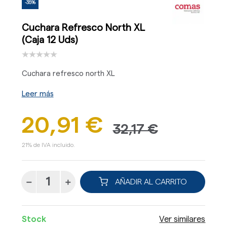
-35%
Cuchara Refresco North XL
(Caja 12 Uds)
Cuchara refresco north XL
Leer más
20,91 €
32,17 €
21% de IVA incluido.
AÑADIR AL CARRITO
Stock
Ver similares