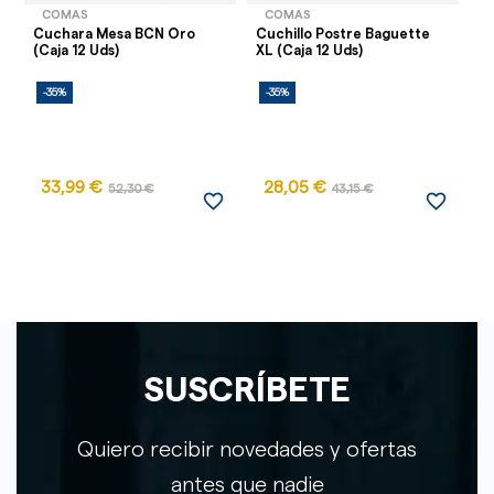
COMAS
COMAS
Cuchara Mesa BCN Oro
Cuchillo Postre Baguette
Cu
(Caja 12 Uds)
XL (Caja 12 Uds)
(C
-35%
-35%
-
33,99 €
28,05 €
52,30 €
43,15 €
favorite_border
favorite_border
SUSCRÍBETE
Quiero recibir novedades y ofertas
antes que nadie