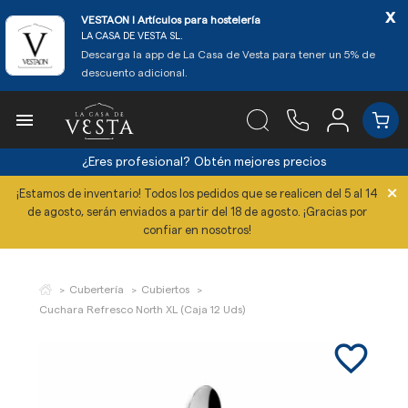
x
VESTAON l Artículos para hostelería
LA CASA DE VESTA SL.
Descarga la app de La Casa de Vesta para tener un 5% de
descuento adicional.

¿Eres profesional?
Obtén mejores precios
×
¡Estamos de inventario! Todos los pedidos que se realicen del 5 al 14
de agosto, serán enviados a partir del 18 de agosto. ¡Gracias por
confiar en nosotros!
Cubertería
Cubiertos
Cuchara Refresco North XL (Caja 12 Uds)
favorite_border