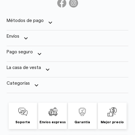
Métodos de pago
keyboard_arrow_down
Envíos
keyboard_arrow_down
Pago seguro
keyboard_arrow_down
La casa de vesta
keyboard_arrow_down
Categorías
keyboard_arrow_down
Soporte
Envíos express
Garantía
Mejor precio