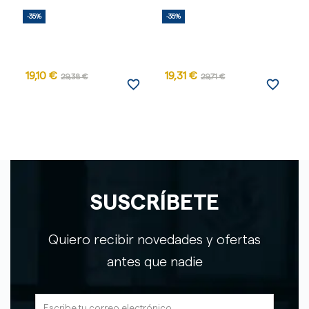
-35%
-35%
-
AG
19,10 €
19,31 €
1
29,38 €
29,71 €
favorite_border
favorite_border
SUSCRÍBETE
Quiero recibir novedades y ofertas
antes que nadie