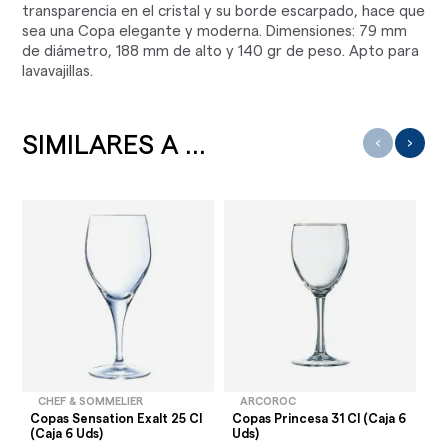
transparencia en el cristal y su borde escarpado, hace que
sea una Copa elegante y moderna. Dimensiones: 79 mm
de diámetro, 188 mm de alto y 140 gr de peso. Apto para
lavavajillas.
SIMILARES A ...
‹
›
CHEF & SOMMELIER
ARCOROC
Copas Sensation Exalt 25 Cl
Copas Princesa 31 Cl (Caja 6
Co
(Caja 6 Uds)
Uds)
Bo