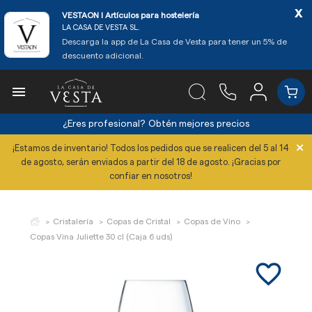
x
VESTAON l Artículos para hostelería
LA CASA DE VESTA SL.
Descarga la app de La Casa de Vesta para tener un 5% de
descuento adicional.

¿Eres profesional?
Obtén mejores precios
×
¡Estamos de inventario! Todos los pedidos que se realicen del 5 al 14
de agosto, serán enviados a partir del 18 de agosto. ¡Gracias por
confiar en nosotros!
Cristalería
Copas de Cristal
Copas de Vino
Copas Vina Juliette 30 cl (Caja 6 uds)
favorite_border