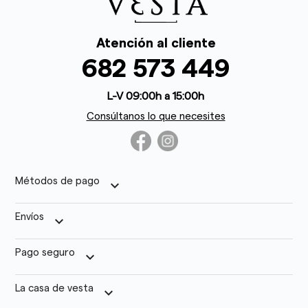
Atención al cliente
682 573 449
L-V 09:00h a 15:00h
Consúltanos lo que necesites
Métodos de pago
keyboard_arrow_down
Envíos
keyboard_arrow_down
Pago seguro
keyboard_arrow_down
La casa de vesta
keyboard_arrow_down