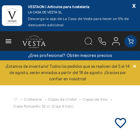
x
VESTAON l Artículos para hostelería
LA CASA DE VESTA SL.
Descarga la app de La Casa de Vesta para tener un 5% de
descuento adicional.

¿Eres profesional?
Obtén mejores precios
×
¡Estamos de inventario! Todos los pedidos que se realicen del 5 al 14
de agosto, serán enviados a partir del 18 de agosto. ¡Gracias por
confiar en nosotros!
Cristalería
Copas de Cristal
Copas de Vino
Copa Romantic 32 cl. (Caja 6 Uds.)
favorite_border