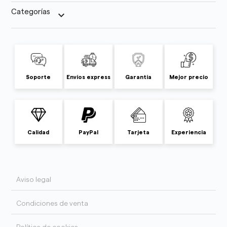
Categorías
keyboard_arrow_down
Soporte
Envíos express
Garantía
Mejor precio
Calidad
PayPal
Tarjeta
Experiencia
Aviso legal
Condiciones de venta