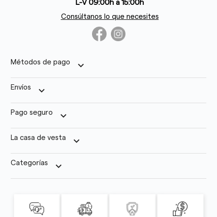
L-V 09:00h a 15:00h
Consúltanos lo que necesites
Métodos de pago
keyboard_arrow_down
Envíos
keyboard_arrow_down
Pago seguro
keyboard_arrow_down
La casa de vesta
keyboard_arrow_down
Categorías
keyboard_arrow_down