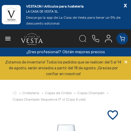
x
VESTAON l Artículos para hostelería
LA CASA DE VESTA SL.
Descarga la app de La Casa de Vesta para tener un 5% de
descuento adicional.

¿Eres profesional?
Obtén mejores precios
×
¡Estamos de inventario! Todos los pedidos que se realicen del 5 al 14
de agosto, serán enviados a partir del 18 de agosto. ¡Gracias por
confiar en nosotros!
Cristalería
Copas de Cristal
Copas Champán
Copas Champán Sequence 17 cl (Caja 6 uds)
favorite_border