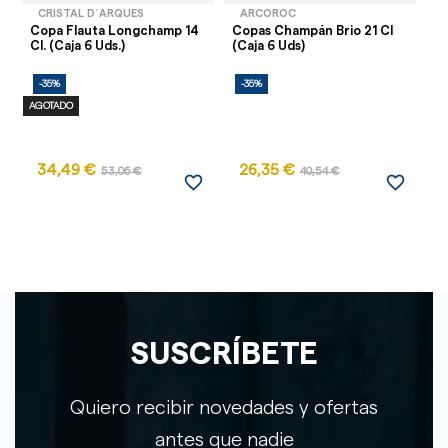
CRISTAL D´ARQUES
ARCOROC
Copa Flauta Longchamp 14
Copas Champán Brio 21 Cl
Co
Cl. (Caja 6 Uds.)
(Caja 6 Uds)
20
-35%
-35%
-
AGOTADO
34,49 €
26,35 €
53,06 €
40,54 €
favorite_border
favorite_border
SUSCRÍBETE
Quiero recibir novedades y ofertas
antes que nadie