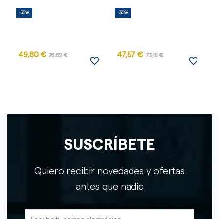
-35%
-35%
-
49,80 €
47,57 €
76,62 €
73,18 €
favorite_border
favorite_border
SUSCRÍBETE
Quiero recibir novedades y ofertas
antes que nadie