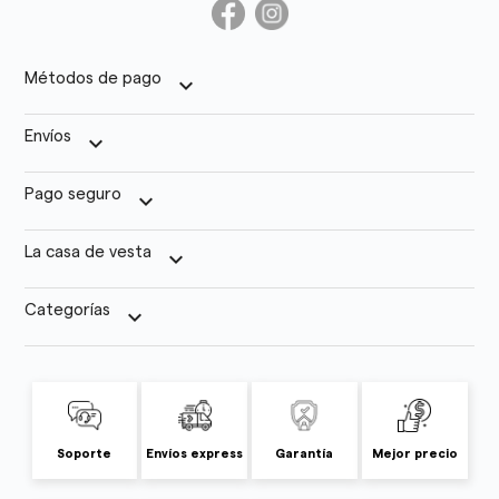
Métodos de pago
keyboard_arrow_down
Envíos
keyboard_arrow_down
Pago seguro
keyboard_arrow_down
La casa de vesta
keyboard_arrow_down
Categorías
keyboard_arrow_down
Soporte
Envíos express
Garantía
Mejor precio