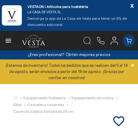
x
VESTAON l Artículos para hostelería
LA CASA DE VESTA SL.
Descarga la app de La Casa de Vesta para tener un 5% de
descuento adicional.

¿Eres profesional?
Obtén mejores precios
×
¡Estamos de inventario! Todos los pedidos que se realicen del 5 al 14
de agosto, serán enviados a partir del 18 de agosto. ¡Gracias por
confiar en nosotros!
Equipamiento Hostelería
Equipamiento de cocina
Ollas
Cazuelas y cacerolas
Cacerola Clásica Esmaltada 28 cm
favorite_border