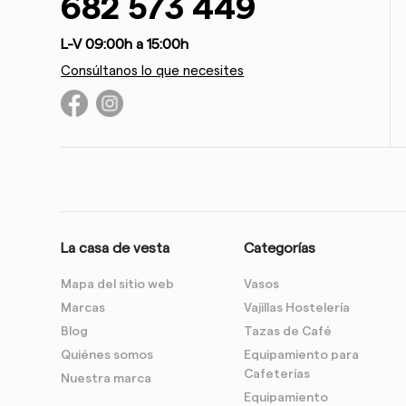
682 573 449
L-V 09:00h a 15:00h
Consúltanos lo que necesites
La casa de vesta
Categorías
Mapa del sitio web
Vasos
Marcas
Vajillas Hostelería
Blog
Tazas de Café
Quiénes somos
Equipamiento para
Cafeterías
Nuestra marca
Equipamiento