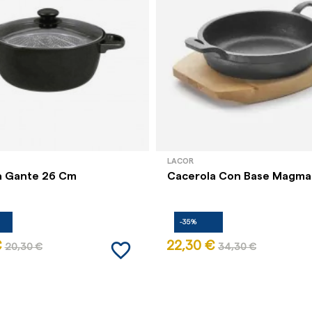
LACOR
a Gante 26 Cm
Cacerola Con Base Magma
-35%
favorite_border
€
22,30 €
20,30 €
34,30 €