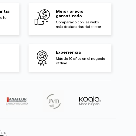
ntía
Mejor precio
garantizado
s te
Comparado con las webs
más destacadas del sector
Experiencia
Más de 10 años en el negocio
offline