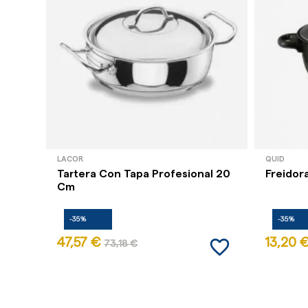
LACOR
QUID
Tartera Con Tapa Profesional 20
Freidor
Cm
-35%
-35%
favorite_border
47,57 €
13,20 
73,18 €