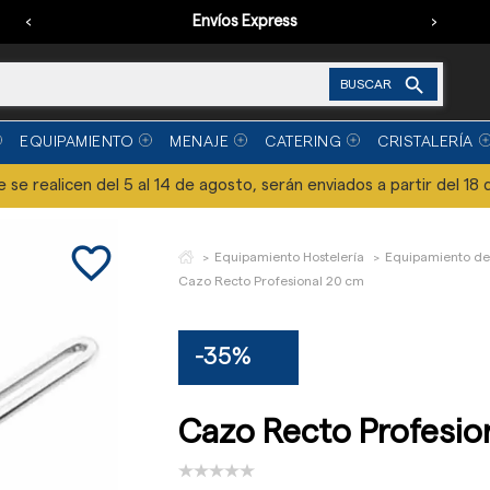
‹
Envíos Express
›

BUSCAR
EQUIPAMIENTO
MENAJE
CATERING
CRISTALERÍA
se realicen del 5 al 14 de agosto, serán enviados a partir del 18 
favorite_border
Equipamiento Hostelería
Equipamiento de
Cazo Recto Profesional 20 cm
-35%
Cazo Recto Profesio