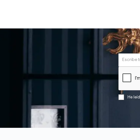
He leí