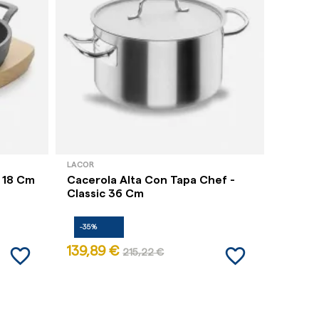
LACOR
LACOR
 18 Cm
Cacerola Alta Con Tapa Chef -
Cacero
Classic 36 Cm
32 Cm
-35%
-35%
favorite_border
favorite_border
139,89 €
100,6
215,22 €