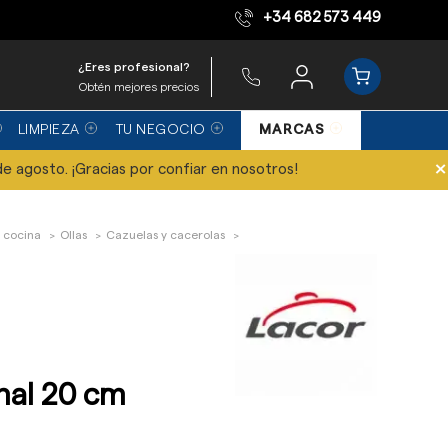
+34 682 573 449
Equipo de expertos
¿Eres profesional?
Obtén mejores precios
LIMPIEZA
TU NEGOCIO
MARCAS
×
de agosto. ¡Gracias por confiar en nosotros!
 cocina
Ollas
Cazuelas y cacerolas
nal 20 cm