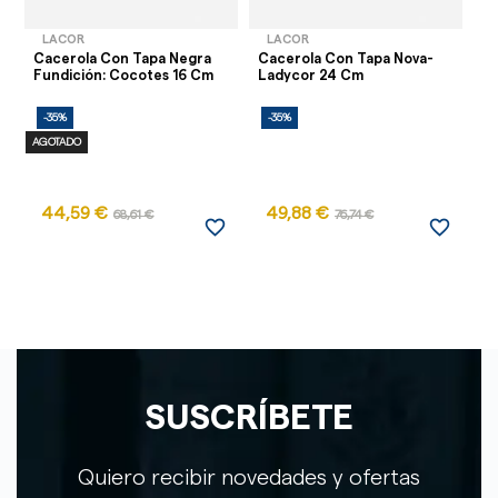
LACOR
LACOR
Cacerola Con Tapa Negra
Cacerola Con Tapa Nova-
Ca
Fundición: Cocotes 16 Cm
Ladycor 24 Cm
L
-35%
-35%
-
AGOTADO
44,59 €
49,88 €
68,61 €
76,74 €
favorite_border
favorite_border
SUSCRÍBETE
Quiero recibir novedades y ofertas