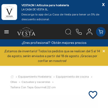
x
VESTAON l Artículos para hostelería
LA CASA DE VESTA SL.
Descarga la app de La Casa de Vesta para tener un 5% de
descuento adicional.

¿Eres profesional?
Obtén mejores precios
×
¡Estamos de inventario! Todos los pedidos que se realicen del 5 al 14
de agosto, serán enviados a partir del 18 de agosto. ¡Gracias por
confiar en nosotros!
Equipamiento Hostelería
Equipamiento de cocina
Ollas
Cazuelas y cacerolas
Tartera Con Tapa Gourmet 22 cm
favorite_border