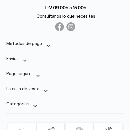
L-V 09:00h a 15:00h
Consúltanos lo que necesites
Métodos de pago
keyboard_arrow_down
Envíos
keyboard_arrow_down
Pago seguro
keyboard_arrow_down
La casa de vesta
keyboard_arrow_down
Categorías
keyboard_arrow_down