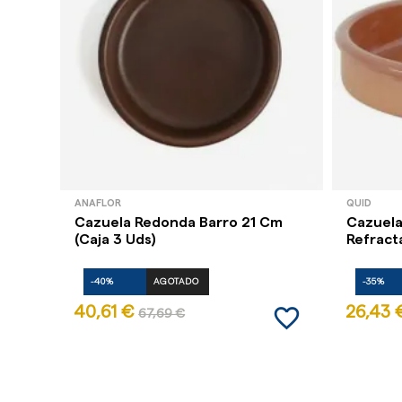
ANAFLOR
QUID
Cazuela Redonda Barro 21 Cm
Cazuela
(Caja 3 Uds)
Refracta
-40%
AGOTADO
-35%
favorite_border
40,61 €
26,43 
67,69 €