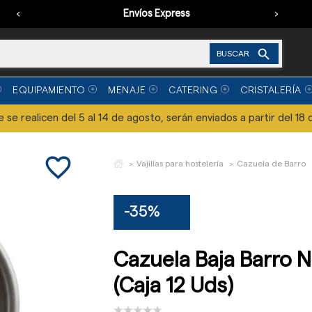
‹
Envíos Express
›

BUSCAR
EQUIPAMIENTO
MENAJE
CATERING
CRISTALERÍA
se realicen del 5 al 14 de agosto, serán enviados a partir del 18 
favorite_border
Vajillas para hostelería
Cazuela de Barro
-35%
Cazuela Baja Barro 
(Caja 12 Uds)