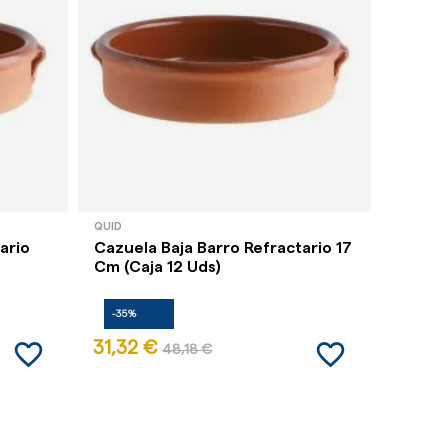
QUID
QUID
ario
Cazuela Baja Barro Refractario 17
Cazue
Cm (Caja 12 Uds)
(Caja 
-35%
-35%
favorite_border
favorite_border
31,32 €
24,38
48,18 €