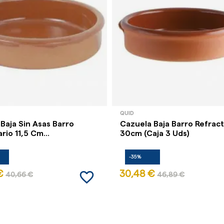
QUID
Baja Sin Asas Barro
Cazuela Baja Barro Refract
rio 11,5 Cm...
30cm (Caja 3 Uds)
-35%
favorite_border
€
30,48 €
40,66 €
46,89 €