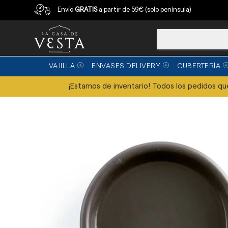
Compra con garantía
Envío
GRATIS
a partir de 59€ (solo península)
VAJILLA
ENVASES DELIVERY
CUBERTERÍA
¡Estamos de inventario! Todos los pedidos que 