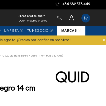
+34 682 573 449
Equipo de expertos
¿Eres profesional?
Obtén mejores precios
LIMPIEZA
TU NEGOCIO
MARCAS
×
de agosto. ¡Gracias por confiar en nosotros!
Cazuela Baja Barro Negro 14 cm (Caja 12 Uds)
Negro 14 cm