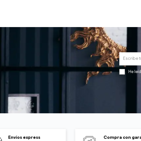
He leí
Envíos express
Compra con gara