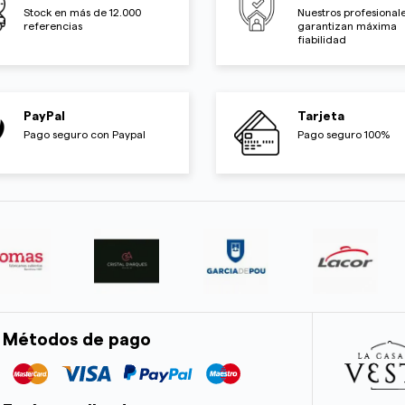
Stock en más de 12.000
Nuestros profesionale
referencias
garantizan máxima
fiabilidad
PayPal
Tarjeta
Pago seguro con Paypal
Pago seguro 100%
Métodos de pago