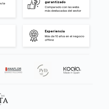
garantizado
s te
Comparado con las webs
más destacadas del sector
Experiencia
Más de 10 años en el negocio
offline