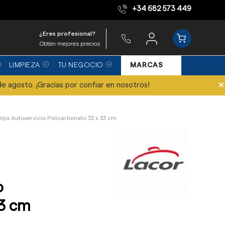
+34 682 573 449
Equipo de expertos
¿Eres profesional?
Obtén mejores precios
LIMPIEZA
TU NEGOCIO
MARCAS
×
de agosto. ¡Gracias por confiar en nosotros!
eja Autoservicio Policarbonato 33 x 33 cm
o
33 cm