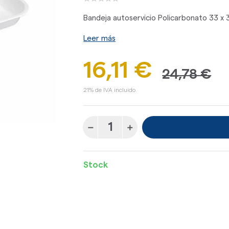
Bandeja autoservicio Policarbonato 33 x
Leer más
16,11 €
24,78 €
21% de IVA incluido.
Stock