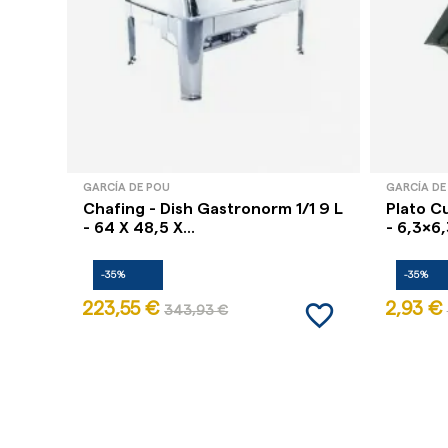
GARCÍA DE POU
GARCÍA DE
Chafing - Dish Gastronorm 1/1 9 L
Plato C
- 64 X 48,5 X...
- 6,3x6,
-35%
-35%
favorite_border
223,55 €
2,93 €
343,93 €