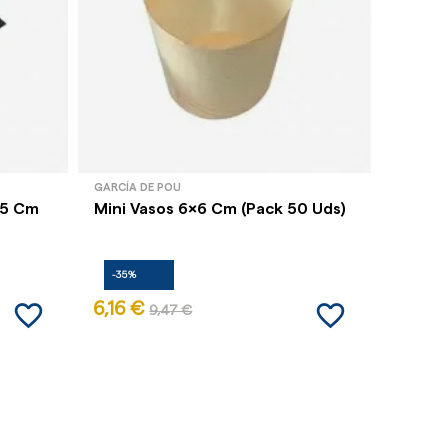
GARCÍA DE POU
GARCÍA 
x5 Cm
Mini Vasos 6x6 Cm (Pack 50 Uds)
Cucha
Transp
-35%
-35%
favorite_border
favorite_border
6,16 €
6,05 
9,47 €