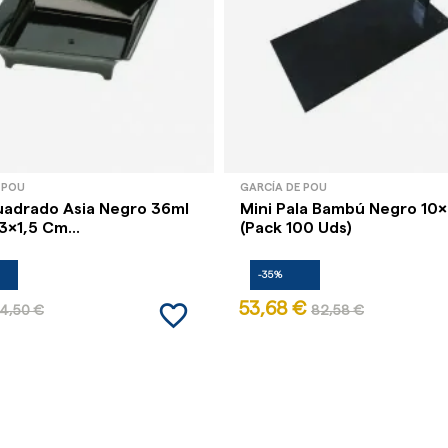
 POU
GARCÍA DE POU
uadrado Asia Negro 36ml
Mini Pala Bambú Negro 10
3x1,5 Cm...
(Pack 100 Uds)
-35%
favorite_border
53,68 €
4,50 €
82,58 €