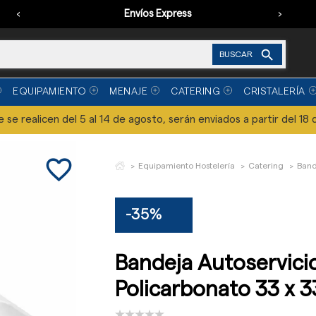
‹
Envíos Express
›

BUSCAR
EQUIPAMIENTO
MENAJE
CATERING
CRISTALERÍA
se realicen del 5 al 14 de agosto, serán enviados a partir del 18 
favorite_border
Equipamiento Hostelería
Catering
Band
-35%
Bandeja Autoservici
Policarbonato 33 x 