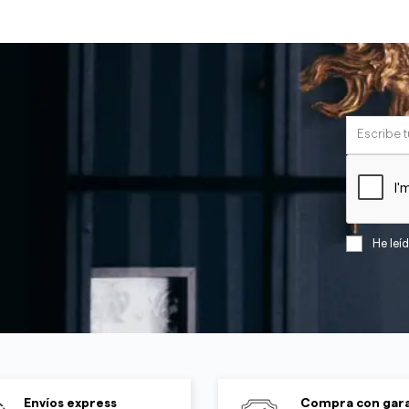
He leí
Envíos express
Compra con gara