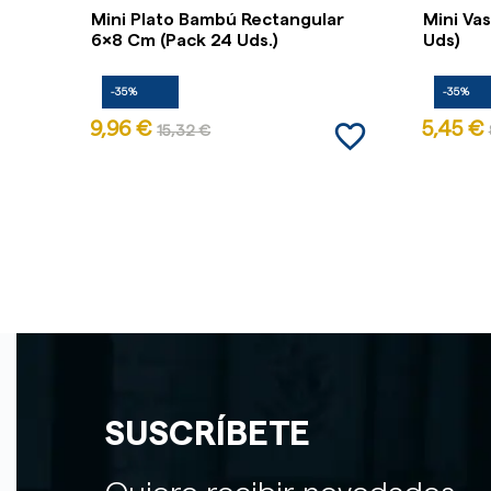
Mini Plato Bambú Rectangular
Mini Va
6x8 Cm (Pack 24 Uds.)
Uds)
-35%
-35%
favorite_border
9,96 €
5,45 €
15,32 €
SUSCRÍBETE