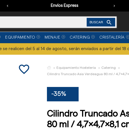
‹
Envíos Express
›

BUSCAR
EQUIPAMIENTO
MENAJE
CATERING
CRISTALERÍA
se realicen del 5 al 14 de agosto, serán enviados a partir del 18 
favorite_border
Equipamiento Hostelería
Catering
Cilindro Truncado Asia Verdeagua 80 ml / 4,7x4,7x
-35%
Cilindro Truncado A
80 ml / 4,7x4,7x8,1 c