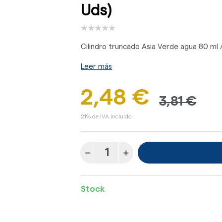
Uds)
Cilindro truncado Asia Verde agua 80 ml /
Leer más
2,48 €
3,81 €
21% de IVA incluido.
Stock