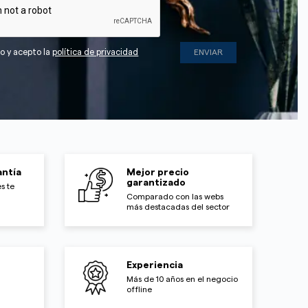
do y acepto la
política de privacidad
ntía
Mejor precio
garantizado
s te
Comparado con las webs
más destacadas del sector
Experiencia
Más de 10 años en el negocio
offline