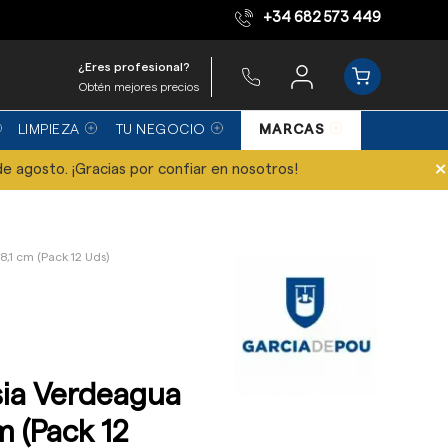
+34 682 573 449
Equipo de expertos
¿Eres profesional?
Obtén mejores precios
LIMPIEZA
TU NEGOCIO
MARCAS
×
de agosto. ¡Gracias por confiar en nosotros!
8,1 cm (Pack 12 Uds)
sia Verdeagua
m (Pack 12