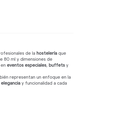
rofesionales de la
hostelería
que
de 80 ml y dimensiones de
a en
eventos especiales
,
buffets
y
ambién representan un enfoque en la
o
elegancia
y funcionalidad a cada