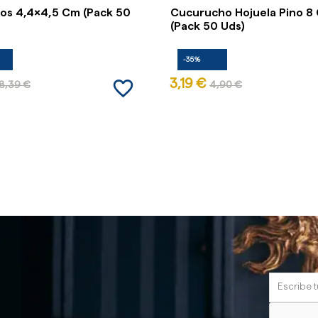
sos 4,4x4,5 Cm (Pack 50
Cucurucho Hojuela Pino 8
(Pack 50 Uds)
-35%
favorite_border
3,19 €
8,39 €
4,90 €