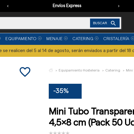
‹
Envíos Express
›

BUSCAR
EQUIPAMIENTO
MENAJE
CATERING
CRISTALERÍA
se realicen del 5 al 14 de agosto, serán enviados a partir del 18 
favorite_border
Equipamiento Hostelería
Catering
Mini
-35%
Mini Tubo Transpare
4,5x8 cm (Pack 50 U