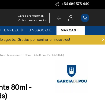
+34 682 573 449
Equipo de expertos
¿Eres profesional?
Obtén mejores precios
LIMPIEZA
TU NEGOCIO
MARCAS
×
de agosto. ¡Gracias por confiar en nosotros!
 Tubo Transparente 80ml - 4,5x8 cm (Pack 50 Uds)
nte 80ml -
ds)