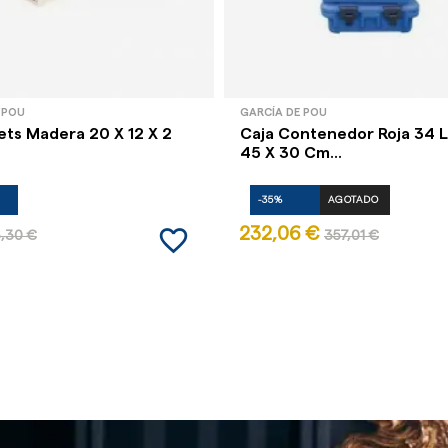
 POU
GARCÍA DE POU
ets Madera 20 X 12 X 2
Caja Contenedor Roja 34 L
45 X 30 Cm...
-35%
AGOTADO
favorite_border
232,06 €
,30 €
357,01 €