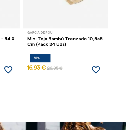
GARCÍA DE POU
GARCÍA 
 - 64 X
Mini Teja Bambú Trenzado 10,5x5
Cilind
Cm (Pack 24 Uds)
Ml -...
-35%
-35%
favorite_border
favorite_border
16,93 €
6,03 
26,05 €