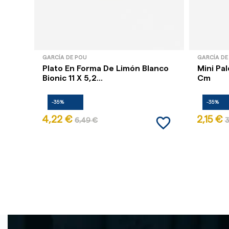
GARCÍA DE POU
GARCÍA DE
Plato En Forma De Limón Blanco
Mini Pal
Bionic 11 X 5,2...
Cm
-35%
-35%
favorite_border
4,22 €
2,15 €
6,49 €
3