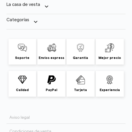
La casa de vesta
keyboard_arrow_down
Categorías
keyboard_arrow_down
Soporte
Envíos express
Garantía
Mejor precio
Calidad
PayPal
Tarjeta
Experiencia
Aviso legal
Condiciones de venta