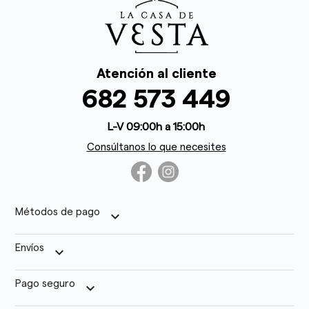
Atención al cliente
682 573 449
L-V 09:00h a 15:00h
Consúltanos lo que necesites
Métodos de pago
keyboard_arrow_down
Envíos
keyboard_arrow_down
Pago seguro
keyboard_arrow_down