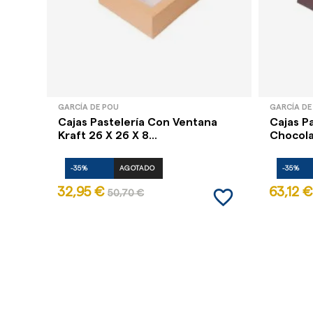
GARCÍA DE POU
GARCÍA DE
Cajas Pastelería Con Ventana
Cajas P
Kraft 26 X 26 X 8...
Chocolat
-35%
AGOTADO
-35%
favorite_border
32,95 €
63,12 €
50,70 €