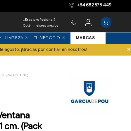
+34 682 573 449
Equipo de expertos
¿Eres profesional?
Obtén mejores precios
LIMPIEZA
TU NEGOCIO
MARCAS
×
de agosto. ¡Gracias por confiar en nosotros!
cm. (Pack 50 Uds.)
 Ventana
1 cm. (Pack