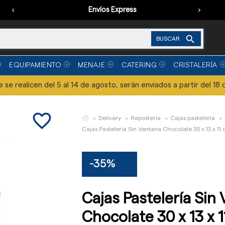
‹
Envíos Express
›

BUSCAR
EQUIPAMIENTO
MENAJE
CATERING
CRISTALERÍA
se realicen del 5 al 14 de agosto, serán enviados a partir del 18 
favorite_border
Delivery
Repostería
Cajas pastelería
Cajas Pastelería Sin Ventana Chocolate 30 x 13 x 11 
-35%
Cajas Pastelería Sin
Chocolate 30 x 13 x 1