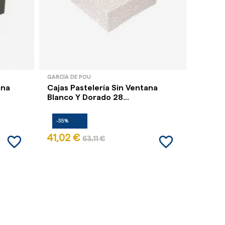
GARCÍA DE POU
GARCÍA 
ana
Cajas Pastelería Sin Ventana
Cajas 
Blanco Y Dorado 28...
10 X 18
-35%
-35%
favorite_border
favorite_border
41,02 €
14,75
63,11 €