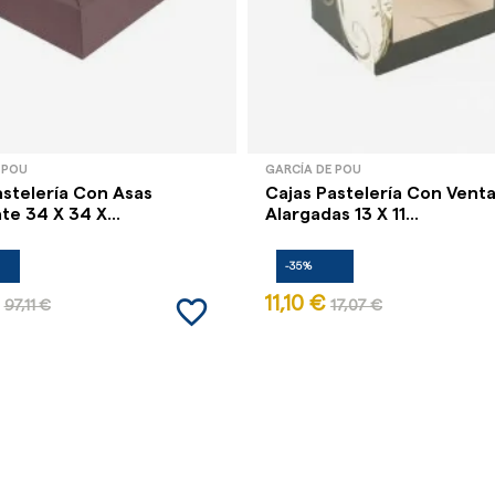
 POU
GARCÍA DE POU
astelería Con Asas
Cajas Pastelería Con Vent
e 34 X 34 X...
Alargadas 13 X 11...
-35%
favorite_border
11,10 €
97,11 €
17,07 €