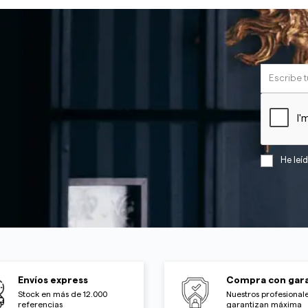
He leí
Envíos express
Compra con gara
Stock en más de 12.000
Nuestros profesionale
referencias
garantizan máxima