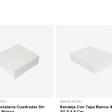
 POU
GARCÍA DE POU
astelería Cuadradas Sin
Bandeja Con Tapa Blanca 4
Blanca...
30,5 X 6 Cm....