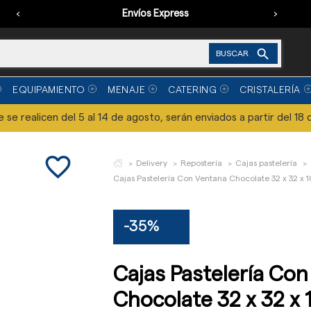
‹
Envíos Express
›

BUSCAR
EQUIPAMIENTO
MENAJE
CATERING
CRISTALERÍA
se realicen del 5 al 14 de agosto, serán enviados a partir del 18 
favorite_border
Delivery
Repostería
Cajas pastelería
Cajas Pastelería Con Ventana Chocolate 32 x 32 x 1
-35%
Cajas Pastelería Co
Chocolate 32 x 32 x 