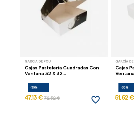
GARCÍA DE POU
GARCÍA DE
Cajas Pastelería Cuadradas Con
Cajas P
Ventana 32 X 32...
Ventana 
-35%
-35%
favorite_border
47,13 €
51,62 €
72,52 €