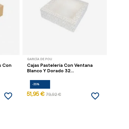
GARCÍA DE POU
s Con
Cajas Pastelería Con Ventana
Blanco Y Dorado 32...
-35%
favorite_border
favorite_border
51,95 €
79,92 €