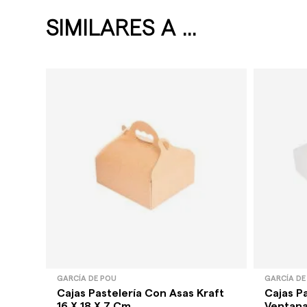
SIMILARES A ...
GARCÍA DE POU
GARCÍA DE
Cajas Pastelería Con Asas Kraft
Cajas P
16 X 18 X 7 Cm....
Ventana 