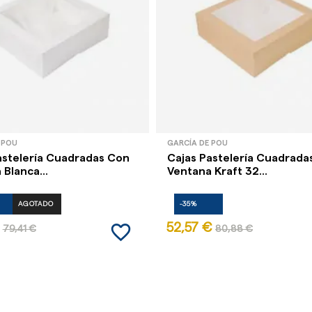
 POU
GARCÍA DE POU
astelería Cuadradas Con
Cajas Pastelería Cuadrada
Blanca...
Ventana Kraft 32...
AGOTADO
-35%
favorite_border
52,57 €
79,41 €
80,88 €