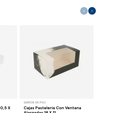
‹
›
GARCÍA DE POU
GARCÍA 
0,5 X
Cajas Pastelería Con Ventana
Cajas 
Alargadas 18 X 11...
Blanco