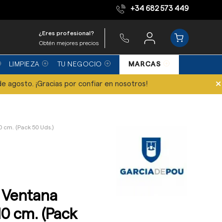
+34 682 573 449
Equipo de expertos
¿Eres profesional?
Obtén mejores precios
LIMPIEZA
TU NEGOCIO
MARCAS
×
de agosto. ¡Gracias por confiar en nosotros!
0 cm. (Pack 50 Uds.)
n Ventana
10 cm. (Pack