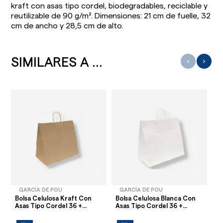
kraft con asas tipo cordel, biodegradables, reciclable y
reutilizable de 90 g/m². Dimensiones: 21 cm de fuelle, 32
cm de ancho y 28,5 cm de alto.
SIMILARES A ...
‹
›
GARCÍA DE POU
GARCÍA DE POU
Bolsa Celulosa Kraft Con
Bolsa Celulosa Blanca Con
Bo
Asas Tipo Cordel 36 +...
Asas Tipo Cordel 36 +...
Co