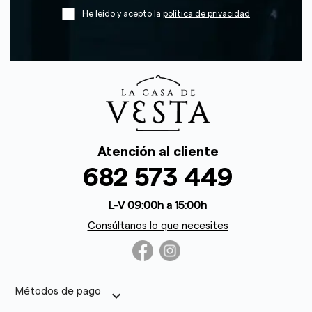
He leído y acepto la
política de privacidad
Atención al cliente
682 573 449
L-V 09:00h a 15:00h
Consúltanos lo que necesites
Métodos de pago
keyboard_arrow_down