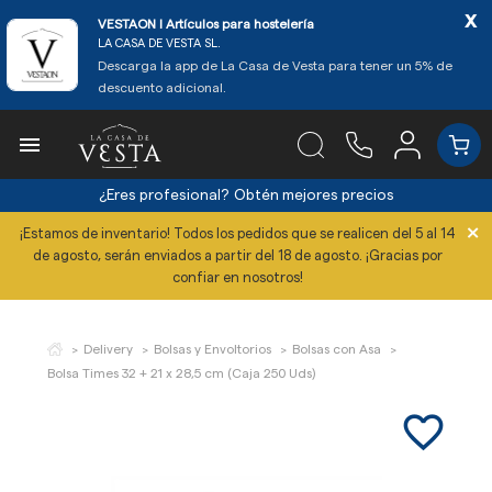
x
VESTAON l Artículos para hostelería
LA CASA DE VESTA SL.
Descarga la app de La Casa de Vesta para tener un 5% de
descuento adicional.

¿Eres profesional?
Obtén mejores precios
×
¡Estamos de inventario! Todos los pedidos que se realicen del 5 al 14
de agosto, serán enviados a partir del 18 de agosto. ¡Gracias por
confiar en nosotros!
Delivery
Bolsas y Envoltorios
Bolsas con Asa
Bolsa Times 32 + 21 x 28,5 cm (Caja 250 Uds)
favorite_border