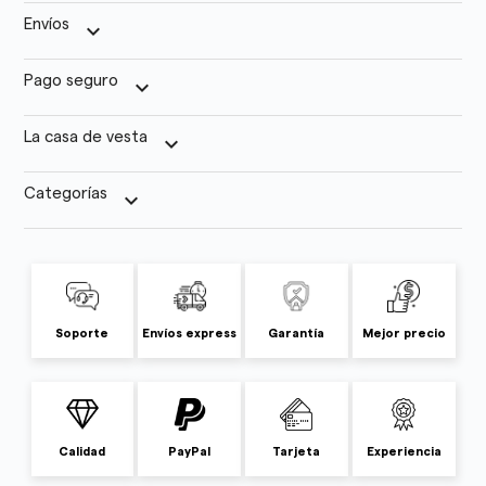
Envíos
keyboard_arrow_down
Pago seguro
keyboard_arrow_down
La casa de vesta
keyboard_arrow_down
Categorías
keyboard_arrow_down
Soporte
Envíos express
Garantía
Mejor precio
Calidad
PayPal
Tarjeta
Experiencia