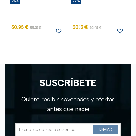
-35%
-35%
-
60,95 €
60,12 €
93,76 €
92,49 €
favorite_border
favorite_border
SUSCRÍBETE
Quiero recibir novedades y ofertas
antes que nadie